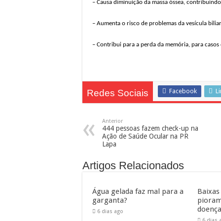
– Causa diminuição da massa óssea, contribuindo
– Aumenta o risco de problemas da vesícula biliar
– Contribui para a perda da memória, para casos
Facebook
L
Redes Sociais
Anterior
444 pessoas fazem check-up na
Ação de Saúde Ocular na PR
Lapa
Artigos Relacionados
Água gelada faz mal para a
Baixas
garganta?
pioram
doença
6 dias ago
6 dias 