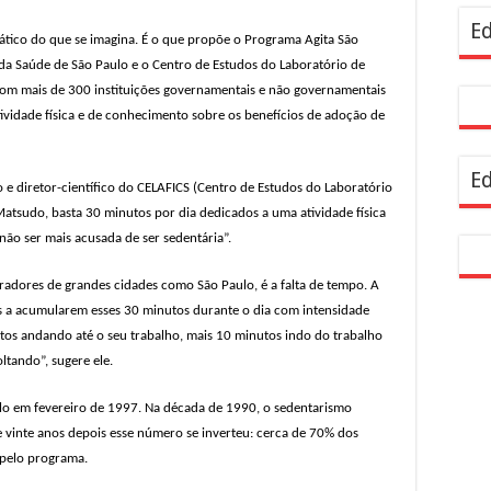
resentam demandas de zeladoria na Casa Civil
Ed
rático do que se imagina. É o que propõe o Programa Agita São
 da Saúde de São Paulo e o Centro de Estudos do Laboratório de
 com mais de 300 instituições governamentais e não governamentais
tividade física e de conhecimento sobre os benefícios de adoção de
Ed
e diretor-científico do CELAFICS (Centro de Estudos do Laboratório
 Matsudo, basta 30 minutos por dia dedicados a uma atividade física
não ser mais acusada de ser sedentária”.
radores de grandes cidades como São Paulo, é a falta de tempo. A
as a acumularem esses 30 minutos durante o dia com intensidade
os andando até o seu trabalho, mais 10 minutos indo do trabalho
ltando”, sugere ele.
lo em fevereiro de 1997. Na década de 1990, o sedentarismo
vinte anos depois esse número se inverteu: cerca de 70% dos
 pelo programa.