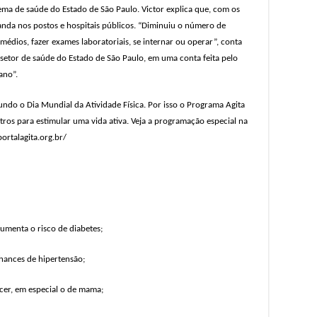
ma de saúde do Estado de São Paulo. Victor explica que, com os
da nos postos e hospitais públicos. “Diminuiu o número de
édios, fazer exames laboratoriais, se internar ou operar”, conta
 setor de saúde do Estado de São Paulo, em uma conta feita pelo
ano”.
ndo o Dia Mundial da Atividade Física. Por isso o Programa Agita
ros para estimular uma vida ativa. Veja a programação especial na
portalagita.org.br/
aumenta o risco de diabetes;
chances de hipertensão;
cer, em especial o de mama;