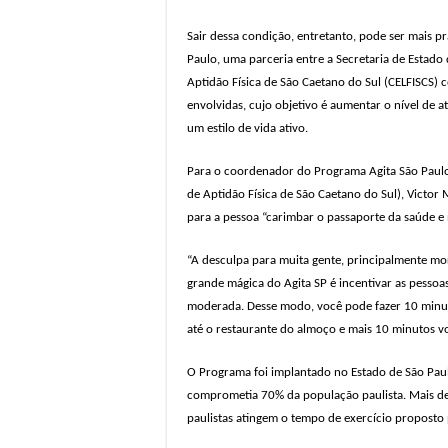
Representantes de bairros ap
Sair dessa condição, entretanto, pode ser mais p
Paulo, uma parceria entre a Secretaria de Estado
Aptidão Física de São Caetano do Sul (CELFISCS)
envolvidas, cujo objetivo é aumentar o nível de a
um estilo de vida ativo.
Para o coordenador do Programa Agita São Paulo 
de Aptidão Física de São Caetano do Sul), Victor
para a pessoa “carimbar o passaporte da saúde e 
“A desculpa para muita gente, principalmente mo
grande mágica do Agita SP é incentivar as pesso
moderada. Desse modo, você pode fazer 10 minut
até o restaurante do almoço e mais 10 minutos vo
O Programa foi implantado no Estado de São Pau
comprometia 70% da população paulista. Mais de 
paulistas atingem o tempo de exercício proposto