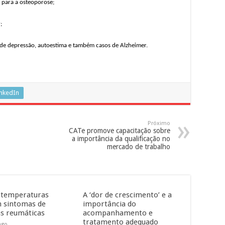
 para a osteoporose;
;
 de depressão, autoestima e também casos de Alzheimer.
inkedIn
Próximo
CATe promove capacitação sobre
a importância da qualificação no
mercado de trabalho
 temperaturas
A ‘dor de crescimento’ e a
 sintomas de
importância do
s reumáticas
acompanhamento e
tratamento adequado
ago