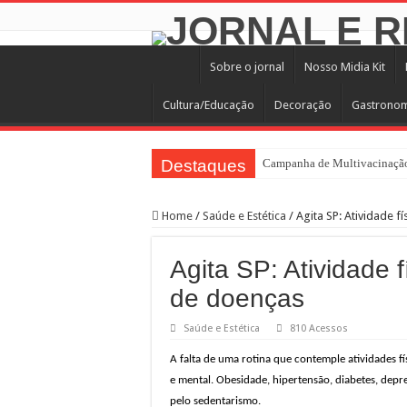
Sobre o jornal
Nosso Midia Kit
Cultura/Educação
Decoração
Gastrono
Destaques
Campanha de Multivacinação
TEIAs ampliam programação gr
Home
/
Saúde e Estética
/
Agita SP: Atividade f
Pedal de Ativação da Trilha I
2º Festival Nordeste in Samp
Agita SP: Atividade 
2ª Reunião Ordinária do Comi
de doenças
Jornada do Patrimônio 2026 a
Saúde e Estética
810 Acessos
Sobrou pizza? Guardar na caix
A falta de uma rotina que contemple atividades f
12 plataformas de apoio à ap
e mental. Obesidade, hipertensão, diabetes, dep
9ª Semana Municipal da Prime
pelo sedentarismo.