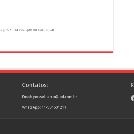
a próxima vez que eu comentar.
Contatos:
R
F
Email: jnossobairro@uol.com.br
WhatsApp: 11-994601211