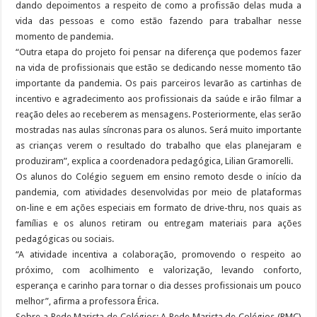
dando depoimentos a respeito de como a profissão delas muda a
vida das pessoas e como estão fazendo para trabalhar nesse
momento de pandemia.
“Outra etapa do projeto foi pensar na diferença que podemos fazer
na vida de profissionais que estão se dedicando nesse momento tão
importante da pandemia. Os pais parceiros levarão as cartinhas de
incentivo e agradecimento aos profissionais da saúde e irão filmar a
reação deles ao receberem as mensagens. Posteriormente, elas serão
mostradas nas aulas síncronas para os alunos. Será muito importante
as crianças verem o resultado do trabalho que elas planejaram e
produziram”, explica a coordenadora pedagógica, Lilian Gramorelli.
Os alunos do Colégio seguem em ensino remoto desde o início da
pandemia, com atividades desenvolvidas por meio de plataformas
on-line e em ações especiais em formato de drive-thru, nos quais as
famílias e os alunos retiram ou entregam materiais para ações
pedagógicas ou sociais.
“A atividade incentiva a colaboração, promovendo o respeito ao
próximo, com acolhimento e valorização, levando conforto,
esperança e carinho para tornar o dia desses profissionais um pouco
melhor”, afirma a professora Érica.
Sobre a Rede Marista de Colégios: A Rede Marista de Colégios (RMC)