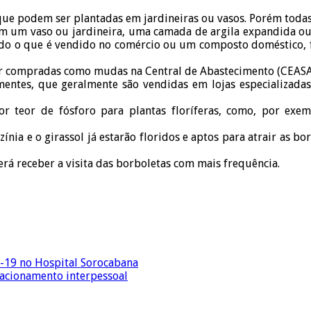
, que podem ser plantadas em jardineiras ou vasos. Porém todas
 em um vaso ou jardineira, uma camada de argila expandida ou 
zado o que é vendido no comércio ou um composto doméstico, fo
r compradas como mudas na Central de Abastecimento (CEASA), 
ementes, que geralmente são vendidas em lojas especializadas,
teor de fósforo para plantas floríferas, como, por exemp
ínia e o girassol já estarão floridos e aptos para atrair as b
rá receber a visita das borboletas com mais frequência.
d-19 no Hospital Sorocabana
lacionamento interpessoal