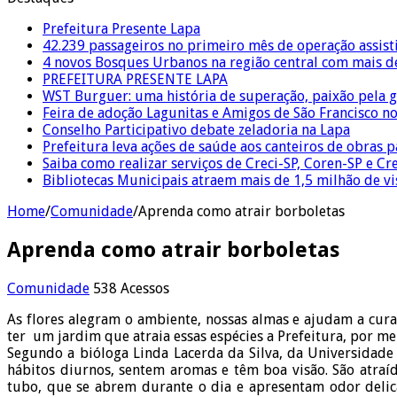
Prefeitura Presente Lapa
42.239 passageiros no primeiro mês de operação assist
4 novos Bosques Urbanos na região central com mais de
PREFEITURA PRESENTE LAPA
WST Burguer: uma história de superação, paixão pela 
Feira de adoção Lagunitas e Amigos de São Francisco n
Conselho Participativo debate zeladoria na Lapa
Prefeitura leva ações de saúde aos canteiros de obras 
Saiba como realizar serviços de Creci-SP, Coren-SP e 
Bibliotecas Municipais atraem mais de 1,5 milhão de v
Home
/
Comunidade
/
Aprenda como atrair borboletas
Aprenda como atrair borboletas
Comunidade
538 Acessos
As flores alegram o ambiente, nossas almas e ajudam a cur
ter um jardim que atraia essas espécies a Prefeitura, por m
Segundo a bióloga Linda Lacerda da Silva, da Universidad
hábitos diurnos, sentem aromas e têm boa visão. São atraíd
tubo, que se abrem durante o dia e apresentam odor delica