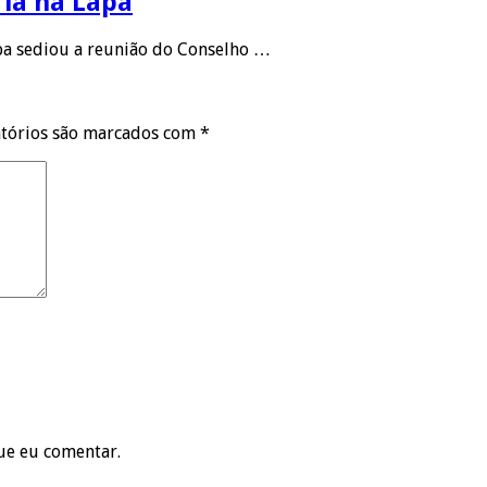
ria na Lapa
apa sediou a reunião do Conselho …
tórios são marcados com
*
ue eu comentar.