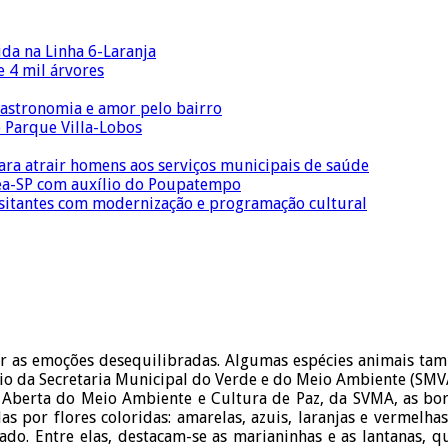
ida na Linha 6-Laranja
 4 mil árvores
gastronomia e amor pelo bairro
o Parque Villa-Lobos
para atrair homens aos serviços municipais de saúde
Crea-SP com auxílio do Poupatempo
isitantes com modernização e programação cultural
ar as emoções desequilibradas. Algumas espécies animais ta
eio da Secretaria Municipal do Verde e do Meio Ambiente (SMV
e Aberta do Meio Ambiente e Cultura de Paz, da SVMA, as bo
as por flores coloridas: amarelas, azuis, laranjas e vermelha
do. Entre elas, destacam-se as marianinhas e as lantanas, q