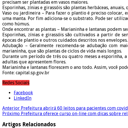
precisam ser plantadas em vasos maiores.
Esporinhas, zínias e girassóis são plantas herbáceas, anuais
Vaso ou jardineira – Para fazer o plantio é preciso colocar,
uma manta. Por fim adiciona-se o substrato. Pode ser utili
como húmus.
Onde encontrar as plantas – Marianinha e lantanas podem se
Esporinhas, zínias e girassóis são cultivados a partir de s
épocas de plantio e outros cuidados descritos nos envelopes.
Adubação – Geralmente recomenda-se adubação com maior 
marianinha, que são plantas de ciclos de vida mais longos.
Durante um período de três ou quatro meses a esporinha, a z
adultas que apresentem flores.
Marianinha e lantanas florescem o ano todo. Assim, você pode
Fonte: capital.sp.gov.br
Redes Sociais
Facebook
LinkedIn
Anterior
Prefeitura abrirá 60 leitos para pacientes com covi
Próximo
Prefeitura oferece curso on-line com dicas sobre re
Artigos Relacionados