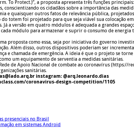
rm. To Protect.)”, a proposta apresenta três funções principa
s, conscientizando os cidadãos sobre a importância das medida
ia e quaisquer outros fatos de relevância pública, projetado
do totem foi projetado para que seja viável sua colocação em 
us. Já a versão em quatro módulos é adequada a grandes espaç
de cada módulo para armazenar e suprir o consumo de energia t
 uma proposta como essa, seja por iniciativa do governo inve
ção. Além disso, outros dispositivos poderiam ser increment
rança e chamada de emergência. A ideia é que o projeto se to
como um equipamento de serventia a medidas sanitárias.
Rede de Apoio Nacional de combate ao coronavírus (https://re
ganizações sanitárias.
ias@lado.arq.br instagram: @arq.leonardo.dias
gnclass.com/coronavirus-design-competition/1105
s presenciais no Brasil
ramação em sistemas Android