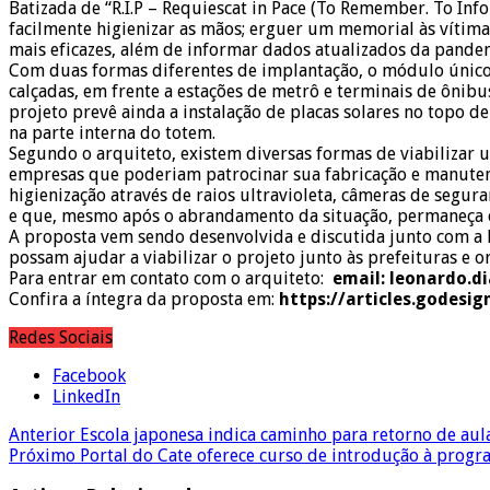
Batizada de “R.I.P – Requiescat in Pace (To Remember. To Info
facilmente higienizar as mãos; erguer um memorial às vítima
mais eficazes, além de informar dados atualizados da pandem
Com duas formas diferentes de implantação, o módulo único 
calçadas, em frente a estações de metrô e terminais de ônib
projeto prevê ainda a instalação de placas solares no topo 
na parte interna do totem.
Segundo o arquiteto, existem diversas formas de viabilizar
empresas que poderiam patrocinar sua fabricação e manuten
higienização através de raios ultravioleta, câmeras de segu
e que, mesmo após o abrandamento da situação, permaneça 
A proposta vem sendo desenvolvida e discutida junto com a 
possam ajudar a viabilizar o projeto junto às prefeituras e or
Para entrar em contato com o arquiteto:
email: leonardo.d
Confira a íntegra da proposta em:
https://articles.godesi
Redes Sociais
Facebook
LinkedIn
Anterior
Escola japonesa indica caminho para retorno de aula
Próximo
Portal do Cate oferece curso de introdução à prog