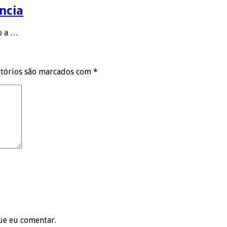
ncia
to a …
tórios são marcados com
*
ue eu comentar.