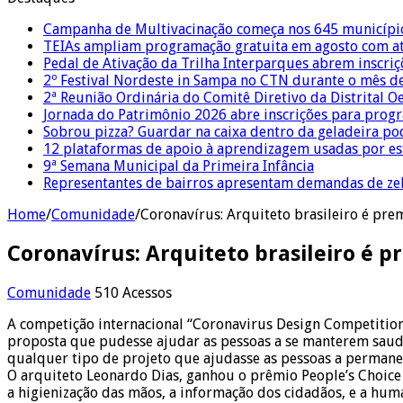
Campanha de Multivacinação começa nos 645 municípi
TEIAs ampliam programação gratuita em agosto com ati
Pedal de Ativação da Trilha Interparques abrem inscriç
2º Festival Nordeste in Sampa no CTN durante o mês d
2ª Reunião Ordinária do Comitê Diretivo da Distrital O
Jornada do Patrimônio 2026 abre inscrições para prog
Sobrou pizza? Guardar na caixa dentro da geladeira pode
12 plataformas de apoio à aprendizagem usadas por es
9ª Semana Municipal da Primeira Infância
Representantes de bairros apresentam demandas de zel
Home
/
Comunidade
/
Coronavírus: Arquiteto brasileiro é p
Coronavírus: Arquiteto brasileiro é
Comunidade
510 Acessos
A competição internacional “Coronavirus Design Competition
proposta que pudesse ajudar as pessoas a se manterem saudá
qualquer tipo de projeto que ajudasse as pessoas a permane
O arquiteto Leonardo Dias, ganhou o prêmio People’s Choice
a higienização das mãos, a informação dos cidadãos, e a hum