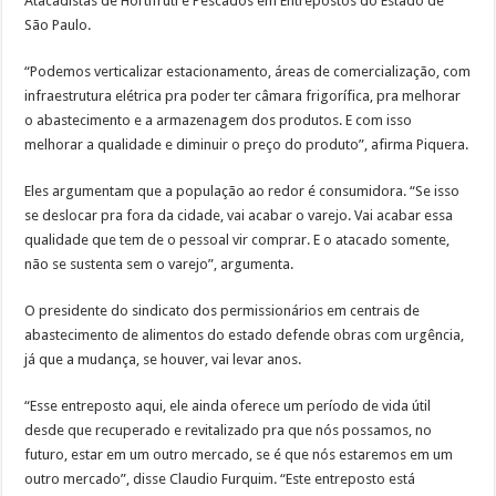
Atacadistas de Hortifruti e Pescados em Entrepostos do Estado de
São Paulo.
“Podemos verticalizar estacionamento, áreas de comercialização, com
infraestrutura elétrica pra poder ter câmara frigorífica, pra melhorar
o abastecimento e a armazenagem dos produtos. E com isso
melhorar a qualidade e diminuir o preço do produto”, afirma Piquera.
Eles argumentam que a população ao redor é consumidora. “Se isso
se deslocar pra fora da cidade, vai acabar o varejo. Vai acabar essa
qualidade que tem de o pessoal vir comprar. E o atacado somente,
não se sustenta sem o varejo”, argumenta.
O presidente do sindicato dos permissionários em centrais de
abastecimento de alimentos do estado defende obras com urgência,
já que a mudança, se houver, vai levar anos.
“Esse entreposto aqui, ele ainda oferece um período de vida útil
desde que recuperado e revitalizado pra que nós possamos, no
futuro, estar em um outro mercado, se é que nós estaremos em um
outro mercado”, disse Claudio Furquim. “Este entreposto está