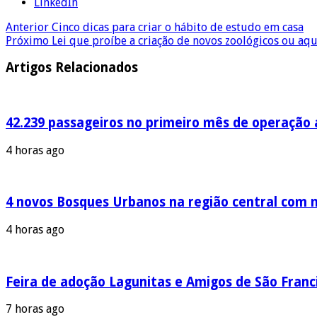
LinkedIn
Anterior
Cinco dicas para criar o hábito de estudo em casa
Próximo
Lei que proíbe a criação de novos zoológicos ou aqu
Artigos Relacionados
42.239 passageiros no primeiro mês de operação a
4 horas ago
4 novos Bosques Urbanos na região central com m
4 horas ago
Feira de adoção Lagunitas e Amigos de São Franci
7 horas ago