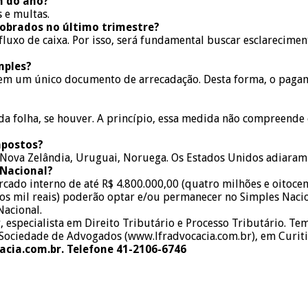
m do ano?
 e multas.
dobrados no último trimestre?
u fluxo de caixa. Por isso, será fundamental buscar esclarecim
mples?
m um único documento de arrecadação. Desta forma, o pagamen
SS da folha, se houver. A princípio, essa medida não compreend
mpostos?
ça, Nova Zelândia, Uruguai, Noruega. Os Estados Unidos adiara
 Nacional?
cado interno de até R$ 4.800.000,00 (quatro milhões e oitocent
tos mil reais) poderão optar e/ou permanecer no Simples Naci
Nacional.
 especialista em Direito Tributário e Processo Tributário. Te
 – Sociedade de Advogados (www.lfradvocacia.com.br), em Curit
acia.com.br. Telefone 41-2106-6746