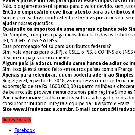
Haverá juros e multas para quitar esses impostos no fi
Não, o pagamento será apenas para o valor devido, sem juros
Então o empresário deve ficar atento para os tributos 
Sim, é preciso ficar muito atento e fazer as previsões em se
ajudar nessas questões.
Quais são os impostos de uma empresa optante pelo Si
No Simples, a empresa paga mensalmente todos os tributos e
IPI, o ICMS, o ISS e o INSS.
Essa prorrogação foi só para os tributos federais?
Sim, vale apenas para o IRPJ, a CSLL, o PIS, a COFINS e o IN
devem ser pagos normalmente.
Algum país já adotou medida semelhante de adiar os i
Sim, isso já está sendo feito em outros países como a Fran
Apenas para relembrar, quem poderia aderir ao Simples
Regra geral, a partir de 2018, as empresas com receita no mer
exportação de até R$ 4.800.000,00 (quatro milhões e oitocen
de bairro, são provavelmente optantes pelo regime Simples 
Para saber mais:
Guilherme Luvisotto é advogado, contador,
consultor tributário. Integra a equipe da Luvisotto e Franz
Site www.lfradvocacia.com.br. E-mail contato@lfradvoc
Redes Sociais
Facebook