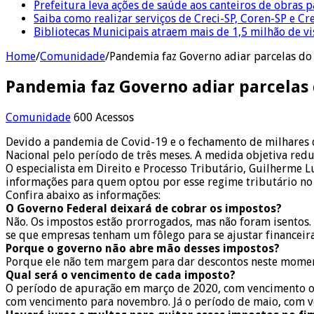
Prefeitura leva ações de saúde aos canteiros de obras 
Saiba como realizar serviços de Creci-SP, Coren-SP e 
Bibliotecas Municipais atraem mais de 1,5 milhão de v
Home
/
Comunidade
/
Pandemia faz Governo adiar parcelas do
Pandemia faz Governo adiar parcelas 
Comunidade
600 Acessos
Devido a pandemia de Covid-19 e o fechamento de milhares 
Nacional pelo período de três meses. A medida objetiva red
O especialista em Direito e Processo Tributário, Guilherme L
informações para quem optou por esse regime tributário no 
Confira abaixo as informações:
O Governo Federal deixará de cobrar os impostos?
Não. Os impostos estão prorrogados, mas não foram isentos. 
se que empresas tenham um fôlego para se ajustar financeir
Porque o governo não abre mão desses impostos?
Porque ele não tem margem para dar descontos neste momento
Qual será o vencimento de cada imposto?
O período de apuração em março de 2020, com vencimento ori
com vencimento para novembro. Já o período de maio, com v