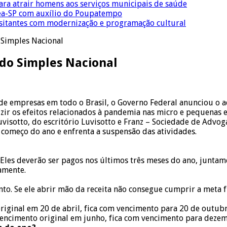
para atrair homens aos serviços municipais de saúde
Crea-SP com auxílio do Poupatempo
isitantes com modernização e programação cultural
 Simples Nacional
do Simples Nacional
de empresas em todo o Brasil, o Governo Federal anunciou o 
uzir os efeitos relacionados à pandemia nas micro e pequenas
uvisotto, do escritório Luvisotto e Franz – Sociedade de Advoga
começo do ano e enfrenta a suspensão das atividades.
Eles deverão ser pagos nos últimos três meses do ano, juntam
amente.
. Se ele abrir mão da receita não consegue cumprir a meta fi
ginal em 20 de abril, fica com vencimento para 20 de outubro
encimento original em junho, fica com vencimento para deze