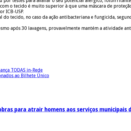
por testes para avaliar o seu potencial alérgico, fotoirritante
com o tecido é muito superior à que uma máscara de proteção 
dor ICB-USP.
l do tecido, no caso da ação antibacteriana e fungicida, seg
esmo após 30 lavagens, provavelmente mantém a atividade ant
 lança TODAS in-Rede
onados ao Bilhete Único
obras para atrair homens aos serviços municipais 