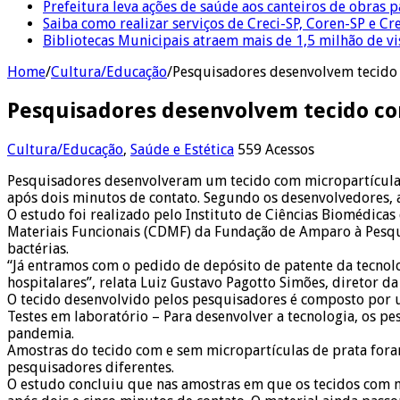
Prefeitura leva ações de saúde aos canteiros de obras 
Saiba como realizar serviços de Creci-SP, Coren-SP e 
Bibliotecas Municipais atraem mais de 1,5 milhão de v
Home
/
Cultura/Educação
/
Pesquisadores desenvolvem tecido 
Pesquisadores desenvolvem tecido com
Cultura/Educação
,
Saúde e Estética
559 Acessos
Pesquisadores desenvolveram um tecido com micropartículas 
após dois minutos de contato. Segundo os desenvolvedores, a
O estudo foi realizado pelo Instituto de Ciências Biomédica
Materiais Funcionais (CDMF) da Fundação de Amparo à Pesqui
bactérias.
“Já entramos com o pedido de depósito de patente da tecnolo
hospitalares”, relata Luiz Gustavo Pagotto Simões, diretor d
O tecido desenvolvido pelos pesquisadores é composto por um
Testes em laboratório – Para desenvolver a tecnologia, os pe
pandemia.
Amostras do tecido com e sem micropartículas de prata fora
pesquisadores diferentes.
O estudo concluiu que nas amostras em que os tecidos com m