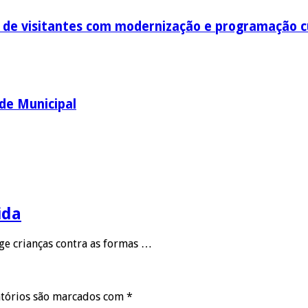
o de visitantes com modernização e programação c
ede Municipal
ida
ege crianças contra as formas …
tórios são marcados com
*