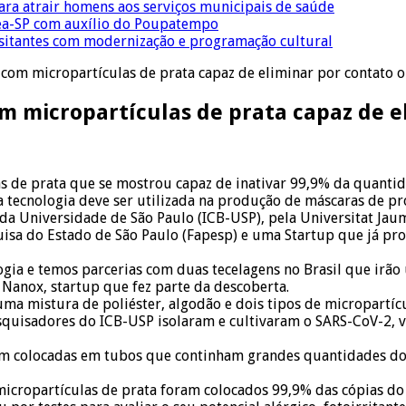
para atrair homens aos serviços municipais de saúde
Crea-SP com auxílio do Poupatempo
isitantes com modernização e programação cultural
com micropartículas de prata capaz de eliminar por contato o
 micropartículas de prata capaz de el
de prata que se mostrou capaz de inativar 99,9% da quantida
 tecnologia deve ser utilizada na produção de máscaras de pro
s da Universidade de São Paulo (ICB-USP), pela Universitat Ja
sa do Estado de São Paulo (Fapesp) e uma Startup que já prod
gia e temos parcerias com duas tecelagens no Brasil que irão u
a Nanox, startup que fez parte da descoberta.
a mistura de poliéster, algodão e dois tipos de micropartícu
squisadores do ICB-USP isolaram e cultivaram o SARS-CoV-2, ví
m colocadas em tubos que continham grandes quantidades do ví
icropartículas de prata foram colocados 99,9% das cópias do 