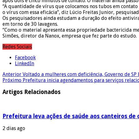
após dois e cinco minutos de contato. O material ainda passou 
“A quantidade de vírus que colocamos nos tubos em contato 
o vírus com essa eficácia”, diz Lúcio Freitas Junior, pesquisa
Os pesquisadores ainda estudam a duração do efeito antivira
em torno de 30 lavagens.
“Como o material apresenta essa propriedade bactericida m
Simões, diretor da Nanox, empresa que fez parte do estudo.
Redes Sociais
Facebook
LinkedIn
Anterior
Voltado a mulheres com deficiência, Governo de SP
Próximo
Prefeitura inicia agendamentos para serviços relaci
Artigos Relacionados
Prefeitura leva ações de saúde aos canteiros de 
2 dias ago