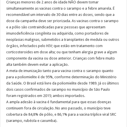
Crianças menores de 2 anos de idade NÃO devem tomar
simultaneamente as vacinas contra o sarampo e a febre amarela. É
recomendável um intervalo de 30 dias entre as doses, sendo que a
dose da campanha deve ser priorizada. As vacinas contra o sarampo
e a pólio são contraindicadas para: pessoas que apresentam
imunodeficiência congênita ou adquirida, como portadores de
neoplasias malignas, submetidos a transplantes de medula ou outros
órgãos, infectados pelo HIV; que estão em tratamento com
corticosteroides em dose alta; ou que tenham alergia grave a algum
componente da vacina ou dose anterior. Crianças com febre muito
alta também devem evitar a aplicação.
A meta de imunização tanto para vacina contra o sarampo quanto
para a poliomielite é de 95%, conforme determinação do Ministério
da Saúde. O Brasil está livre da poliomielite desde 1989. Já os últimos
dois casos confirmados de sarampo no município de São Paulo
foram registrados em 2015; ambos importados.
A ampla adesão à vacina é fundamental para que essas doenças
continuem fora de circulação. No ano passado, o município teve
cobertura de 84,8% de pólio, e 86,1% para a vacina tríplice viral SRC
(sarampo, rubéola e caxumba).