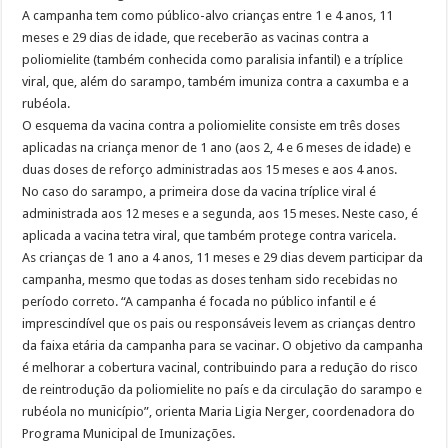
A campanha tem como público-alvo crianças entre 1 e 4 anos, 11
meses e 29 dias de idade, que receberão as vacinas contra a
poliomielite (também conhecida como paralisia infantil) e a tríplice
viral, que, além do sarampo, também imuniza contra a caxumba e a
rubéola.
O esquema da vacina contra a poliomielite consiste em três doses
aplicadas na criança menor de 1 ano (aos 2, 4 e 6 meses de idade) e
duas doses de reforço administradas aos 15 meses e aos 4 anos.
No caso do sarampo, a primeira dose da vacina tríplice viral é
administrada aos 12 meses e a segunda, aos 15 meses. Neste caso, é
aplicada a vacina tetra viral, que também protege contra varicela.
As crianças de 1 ano a 4 anos, 11 meses e 29 dias devem participar da
campanha, mesmo que todas as doses tenham sido recebidas no
período correto. “A campanha é focada no público infantil e é
imprescindível que os pais ou responsáveis levem as crianças dentro
da faixa etária da campanha para se vacinar. O objetivo da campanha
é melhorar a cobertura vacinal, contribuindo para a redução do risco
de reintrodução da poliomielite no país e da circulação do sarampo e
rubéola no município”, orienta Maria Ligia Nerger, coordenadora do
Programa Municipal de Imunizações.