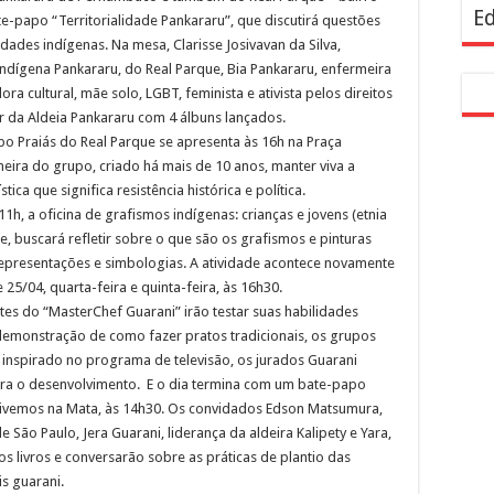
Ed
e-papo “Territorialidade Pankararu”, que discutirá questões
idades indígenas. Na mesa, Clarisse Josivavan da Silva,
dígena Pankararu, do Real Parque, Bia Pankararu, enfermeira
a cultural, mãe solo, LGBT, feminista e ativista pelos direitos
da Aldeia Pankararu com 4 álbuns lançados.
po Praiás do Real Parque se apresenta às 16h na Praça
eira do grupo, criado há mais de 10 anos, manter viva a
tica que significa resistência histórica e política.
h, a oficina de grafismos indígenas: crianças e jovens (etnia
 buscará refletir sobre o que são os grafismos e pinturas
representações e simbologias. A atividade acontece novamente
 25/04, quarta-feira e quinta-feira, às 16h30.
ntes do “MasterChef Guarani” irão testar suas habilidades
 demonstração de como fazer pratos tradicionais, os grupos
, inspirado no programa de televisão, os jurados Guarani
ra o desenvolvimento. E o dia termina com um bate-papo
– Vivemos na Mata, às 14h30. Os convidados Edson Matsumura,
São Paulo, Jera Guarani, liderança da aldeira Kalipety e Yara,
s livros e conversarão sobre as práticas de plantio das
is guarani.