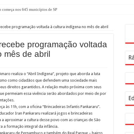
 começa nos 645 municípios de SP
atuita em agosto com atividades voltadas à inovação, gestão e geração de renda
ecebe programação voltada à cultura indígena no mês de abril
nterparques abrem inscrições para maior trilha de São Paulo
Pes
a no CTN durante o mês de agosto
ecebe programação voltada
tê Diretivo da Distrital Oeste da ACSP
o mês de abril
Rá
bre inscrições para programação de cursos
a dentro da geladeira pode ser um erro, veja o jeito certo
Amaro realiza o “Abril Indígena”, projeto que aborda a luta
rendizagem usadas por estudantes da rede estadual SP
onismo como cidadãos que defendem uma sociedade mais
ira Infância
seus direitos garantidos. A relação muito próxima com seus
ais que permeiam essa vivência serão abordados por meio de por
resentam demandas de zeladoria na Casa Civil
Ed
entações.
 às 11h, com a oficina “Brincadeiras Infantis Pankararu”.
ducador Iran Pankararu realizará jogos e brincadeiras
a a aproximar a cultura desse povo com as crianças de São
ra a formação integral da infância.
a Pankararu de Pernambuco e também do Real Parque – bairro