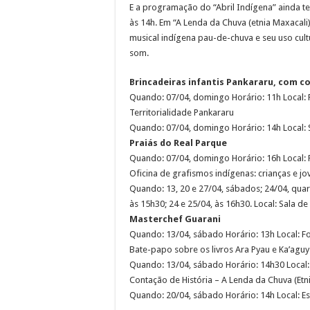
E a programação do “Abril Indígena” ainda te
às 14h. Em “A Lenda da Chuva (etnia Maxacali
musical indígena pau-de-chuva e seu uso cul
som.
Brincadeiras infantis Pankararu, com c
Quando: 07/04, domingo Horário: 11h Local: Pr
Territorialidade Pankararu
Quando: 07/04, domingo Horário: 14h Local: Sa
Praiás do Real Parque
Quando: 07/04, domingo Horário: 16h Local: Pr
Oficina de grafismos indígenas: crianças e jo
Quando: 13, 20 e 27/04, sábados; 24/04, quarta
às 15h30; 24 e 25/04, às 16h30. Local: Sala de 
Masterchef Guarani
Quando: 13/04, sábado Horário: 13h Local: Foy
Bate-papo sobre os livros Ara Pyau e Ka’aguy
Quando: 13/04, sábado Horário: 14h30 Local: F
Contação de História – A Lenda da Chuva (Etn
Quando: 20/04, sábado Horário: 14h Local: Esp