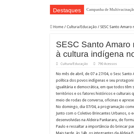
Destaques
Campanha de Multivacinação
TEIAs ampliam programação gr
Home
/
Cultura/Educação
/
SESC Santo Amaro r
Pedal de Ativação da Trilha I
2º Festival Nordeste in Samp
SESC Santo Amaro r
2ª Reunião Ordinária do Comi
à cultura indígena n
Jornada do Patrimônio 2026 a
Cultura/Educação
790 Acessos
Sobrou pizza? Guardar na caix
No mês de abril, de 07 a 27/04, o Sesc Santo 
12 plataformas de apoio à ap
política dos povos indígenas e seu protag
9ª Semana Municipal da Prime
igualitária e democrática, em que todos têm 
territórios e os fatores históricos e cultur
Representantes de bairros ap
meio de rodas de conversa, oficinas e apres
No domingo, dia 07/04, a programação começa
Junto com o Coletivo Brincantes Urbanos, o e
desenvolvidas na Aldeira Pankararu, de form
Paulo e ressaltar a importância do brincar pa
Mais tarde, às 14h, os integrantes da Aldei