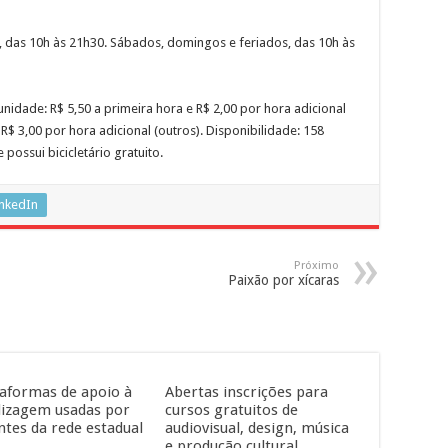
ta, das 10h às 21h30. Sábados, domingos e feriados, das 10h às
unidade: R$ 5,50 a primeira hora e R$ 2,00 por hora adicional
 R$ 3,00 por hora adicional (outros). Disponibilidade: 158
possui bicicletário gratuito.
inkedIn
Próximo
Paixão por xícaras
taformas de apoio à
Abertas inscrições para
izagem usadas por
cursos gratuitos de
ntes da rede estadual
audiovisual, design, música
e produção cultural