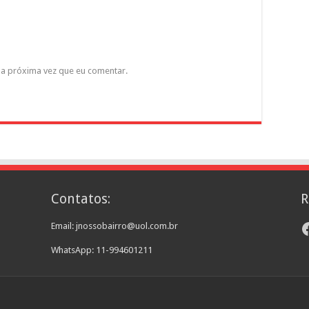
a próxima vez que eu comentar.
Contatos:
R
F
Email: jnossobairro@uol.com.br
WhatsApp: 11-994601211