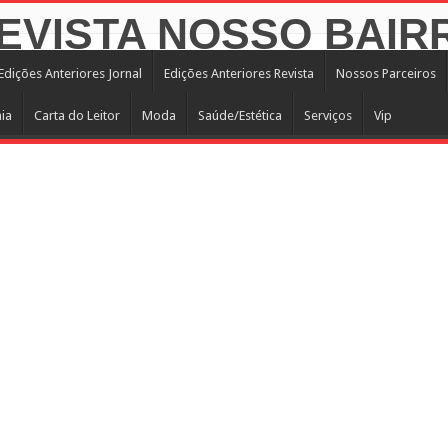
Edições Anteriores Jornal
Edições Anteriores Revista
Nossos Parceiros
ia
Carta do Leitor
Moda
Saúde/Estética
Serviços
Vip