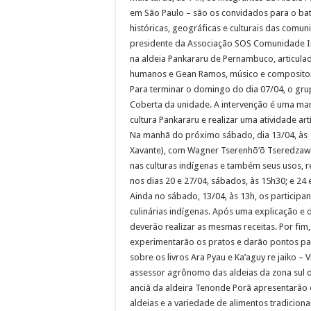
em São Paulo – são os convidados para o bat
históricas, geográficas e culturais das comun
presidente da Associação SOS Comunidade In
na aldeia Pankararu de Pernambuco, articulador
humanos e Gean Ramos, músico e compositor 
Para terminar o domingo do dia 07/04, o gru
Coberta da unidade. A intervenção é uma man
cultura Pankararu e realizar uma atividade artís
Na manhã do próximo sábado, dia 13/04, às 11
Xavante), com Wagner Tserenhõ’õ Tseredzawe,
nas culturas indígenas e também seus usos, 
nos dias 20 e 27/04, sábados, às 15h30; e 24 e
Ainda no sábado, 13/04, às 13h, os participa
culinárias indígenas. Após uma explicação e
deverão realizar as mesmas receitas. Por fim
experimentarão os pratos e darão pontos pa
sobre os livros Ara Pyau e Ka’aguy re jaiko 
assessor agrônomo das aldeias da zona sul de 
anciã da aldeira Tenonde Porã apresentarão o
aldeias e a variedade de alimentos tradiciona