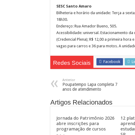
SESC Santo Amaro
Bilheteria e horário da unidade: Terça a sex
18h30.
Endereço: Rua Amador Bueno, 505.
Acessibilidade: universal. Estacionamento da 
(Credencial Plena); R$ 12,00 a primeira hora e
vagas para carros e 36 para motos. A unidade 
Facebook
L
Redes Sociais
Anterior
Poupatempo Lapa completa 7
anos de atendimento
Artigos Relacionados
Jornada do Patrimônio 2026
12 pla
abre inscrições para
aprend
programação de cursos
estuda
SP