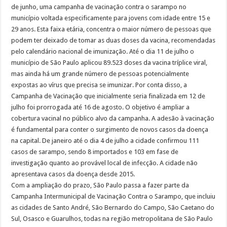
de junho, uma campanha de vacinação contra o sarampo no
município voltada especificamente para jovens com idade entre 15 e
29 anos. Esta faixa etária, concentra o maior número de pessoas que
podem ter deixado de tomar as duas doses da vacina, recomendadas
pelo calendário nacional de imunização. Até o dia 11 de julho o
município de São Paulo aplicou 89.523 doses da vacina tríplice viral,
mas ainda há um grande número de pessoas potencialmente
expostas ao vírus que precisa se imunizar. Por conta disso, a
Campanha de Vacinação que inicialmente seria finalizada em 12 de
julho foi prorrogada até 16 de agosto. O objetivo é ampliar a
cobertura vacinal no público alvo da campanha. A adesão à vacinação
é fundamental para conter o surgimento de novos casos da doença
na capital. De janeiro até o dia 4 de julho a cidade confirmou 111
casos de sarampo, sendo 8 importados e 103 em fase de
investigação quanto ao provável local de infecção. A cidade não
apresentava casos da doença desde 2015.
Com a ampliação do prazo, São Paulo passa a fazer parte da
Campanha Intermunicipal de Vacinação Contra o Sarampo, que incluiu
as cidades de Santo André, São Bernardo do Campo, São Caetano do
Sul, Osasco e Guarulhos, todas na região metropolitana de São Paulo