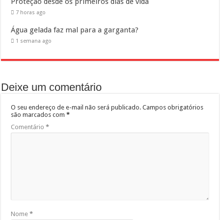
Proteção desde os primeiros dias de vida
7 horas ago
Água gelada faz mal para a garganta?
1 semana ago
Deixe um comentário
O seu endereço de e-mail não será publicado.
Campos obrigatórios
são marcados com
*
Comentário
*
Nome
*