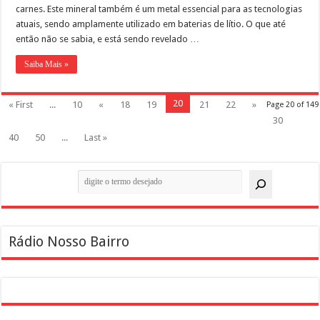
carnes. Este mineral também é um metal essencial para as tecnologias
atuais, sendo amplamente utilizado em baterias de lítio. O que até
então não se sabia, e está sendo revelado …
Saiba Mais »
20
« First
...
10
«
18
19
21
22
»
Page 20 of 149
30
40
50
...
Last »
Pesquisar
Rádio Nosso Bairro