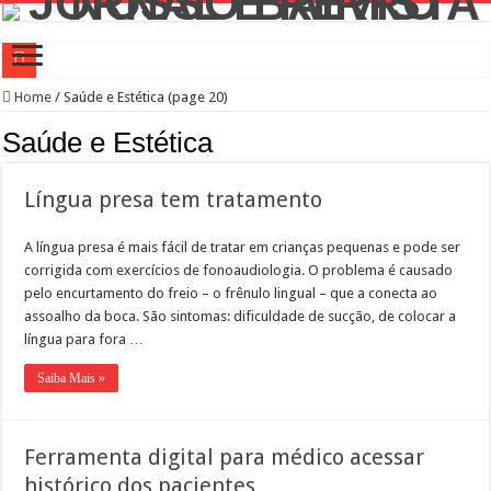
Campanha de Multivacinação começa nos 645 municípios de SP
Home
/
Saúde e Estética (page 20)
TEIAs ampliam programação gratuita em agosto com atividades voltadas à inovaç
Saúde e Estética
Pedal de Ativação da Trilha Interparques abrem inscrições para maior trilha de S
Língua presa tem tratamento
2º Festival Nordeste in Sampa no CTN durante o mês de agosto
2ª Reunião Ordinária do Comitê Diretivo da Distrital Oeste da ACSP
A língua presa é mais fácil de tratar em crianças pequenas e pode ser
Jornada do Patrimônio 2026 abre inscrições para programação de cursos
corrigida com exercícios de fonoaudiologia. O problema é causado
pelo encurtamento do freio – o frênulo lingual – que a conecta ao
Sobrou pizza? Guardar na caixa dentro da geladeira pode ser um erro, veja o jeito
assoalho da boca. São sintomas: dificuldade de sucção, de colocar a
língua para fora …
12 plataformas de apoio à aprendizagem usadas por estudantes da rede estadual 
9ª Semana Municipal da Primeira Infância
Saiba Mais »
Representantes de bairros apresentam demandas de zeladoria na Casa Civil
Ferramenta digital para médico acessar
histórico dos pacientes