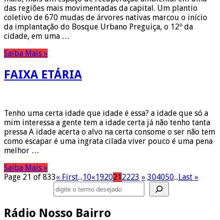
das regiões mais movimentadas da capital. Um plantio
coletivo de 670 mudas de árvores nativas marcou o início
da implantação do Bosque Urbano Preguiça, o 12º da
cidade, em uma …
Saiba Mais »
FAIXA ETÁRIA
Tenho uma certa idade que idade é essa? a idade que só a
mim interessa a gente tem a idade certa já não tenho tanta
pressa A idade acerta o alvo na certa consome o ser não tem
como escapar é uma ingrata cilada viver pouco é uma pena
melhor …
Saiba Mais »
Page 21 of 833
« First
...
10
«
19
20
21
22
23
»
30
40
50
...
Last »
Pesquisar
Rádio Nosso Bairro