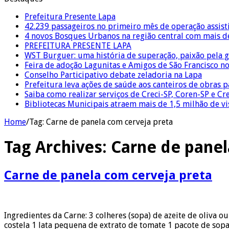
Prefeitura Presente Lapa
42.239 passageiros no primeiro mês de operação assist
4 novos Bosques Urbanos na região central com mais de
PREFEITURA PRESENTE LAPA
WST Burguer: uma história de superação, paixão pela 
Feira de adoção Lagunitas e Amigos de São Francisco n
Conselho Participativo debate zeladoria na Lapa
Prefeitura leva ações de saúde aos canteiros de obras 
Saiba como realizar serviços de Creci-SP, Coren-SP e 
Bibliotecas Municipais atraem mais de 1,5 milhão de v
Home
/
Tag:
Carne de panela com cerveja preta
Tag Archives:
Carne de panel
Carne de panela com cerveja preta
Ingredientes da Carne: 3 colheres (sopa) de azeite de oliva 
costela 1 lata pequena de extrato de tomate 1 pacote de sop