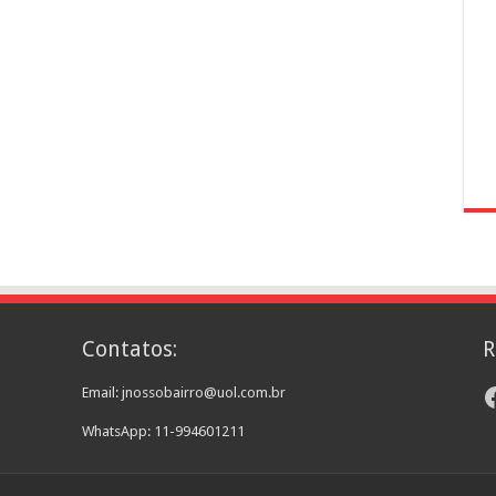
Contatos:
R
F
Email: jnossobairro@uol.com.br
WhatsApp: 11-994601211