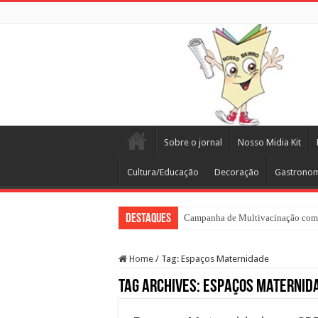
Sobre o jornal
Nosso Midia Kit
Cultura/Educação
Decoração
Gastrono
Destaques
Campanha de Multivacinação come
Home
/
Tag:
Espaços Maternidade
Tag Archives:
Espaços Maternid