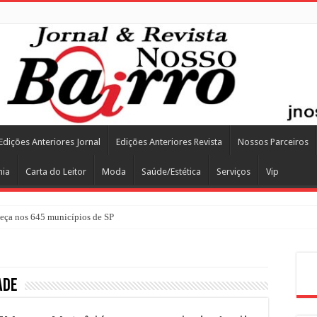
Edições Anteriores Jornal
Edições Anteriores Revista
Nossos Parceiros
mia
Carta do Leitor
Moda
Saúde/Estética
Serviços
Vip
ça nos 645 municípios de SP
Pes
ade