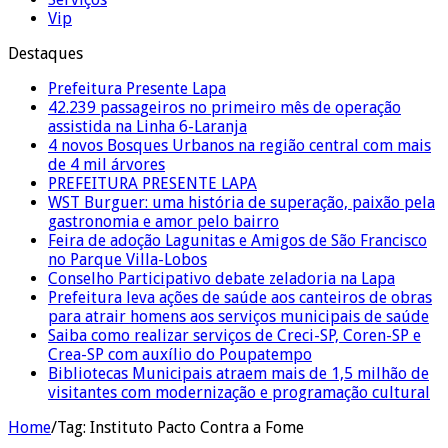
Vip
Destaques
Prefeitura Presente Lapa
42.239 passageiros no primeiro mês de operação
assistida na Linha 6-Laranja
4 novos Bosques Urbanos na região central com mais
de 4 mil árvores
PREFEITURA PRESENTE LAPA
WST Burguer: uma história de superação, paixão pela
gastronomia e amor pelo bairro
Feira de adoção Lagunitas e Amigos de São Francisco
no Parque Villa-Lobos
Conselho Participativo debate zeladoria na Lapa
Prefeitura leva ações de saúde aos canteiros de obras
para atrair homens aos serviços municipais de saúde
Saiba como realizar serviços de Creci-SP, Coren-SP e
Crea-SP com auxílio do Poupatempo
Bibliotecas Municipais atraem mais de 1,5 milhão de
visitantes com modernização e programação cultural
Home
/
Tag:
Instituto Pacto Contra a Fome