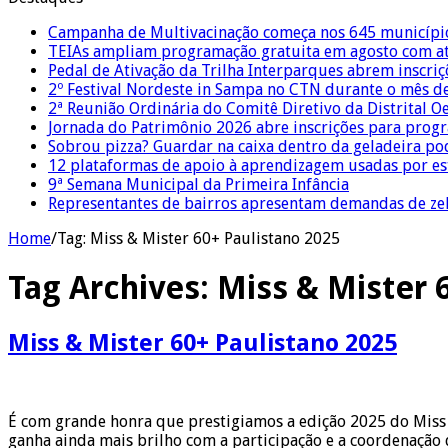
Campanha de Multivacinação começa nos 645 municípi
TEIAs ampliam programação gratuita em agosto com ati
Pedal de Ativação da Trilha Interparques abrem inscriç
2º Festival Nordeste in Sampa no CTN durante o mês d
2ª Reunião Ordinária do Comitê Diretivo da Distrital O
Jornada do Patrimônio 2026 abre inscrições para prog
Sobrou pizza? Guardar na caixa dentro da geladeira pode
12 plataformas de apoio à aprendizagem usadas por es
9ª Semana Municipal da Primeira Infância
Representantes de bairros apresentam demandas de zel
Home
/
Tag:
Miss & Mister 60+ Paulistano 2025
Tag Archives:
Miss & Mister 
Miss & Mister 60+ Paulistano 2025
É com grande honra que prestigiamos a edição 2025 do Miss &
ganha ainda mais brilho com a participação e a coordenação