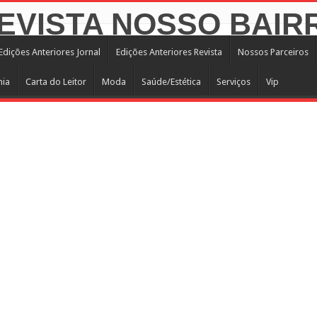
Edições Anteriores Jornal
Edições Anteriores Revista
Nossos Parceiros
mia
Carta do Leitor
Moda
Saúde/Estética
Serviços
Vip