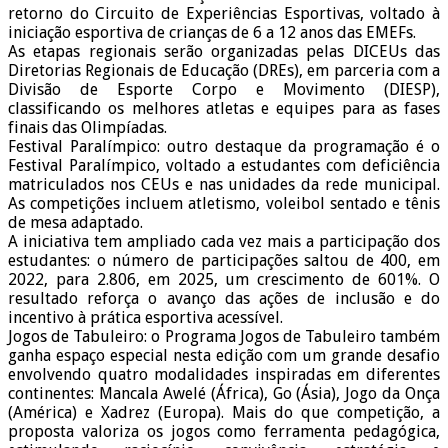
retorno do Circuito de Experiências Esportivas, voltado à
iniciação esportiva de crianças de 6 a 12 anos das EMEFs.
As etapas regionais serão organizadas pelas DICEUs das
Diretorias Regionais de Educação (DREs), em parceria com a
Divisão de Esporte Corpo e Movimento (DIESP),
classificando os melhores atletas e equipes para as fases
finais das Olimpíadas.
Festival Paralímpico: outro destaque da programação é o
Festival Paralímpico, voltado a estudantes com deficiência
matriculados nos CEUs e nas unidades da rede municipal.
As competições incluem atletismo, voleibol sentado e tênis
de mesa adaptado.
A iniciativa tem ampliado cada vez mais a participação dos
estudantes: o número de participações saltou de 400, em
2022, para 2.806, em 2025, um crescimento de 601%. O
resultado reforça o avanço das ações de inclusão e do
incentivo à prática esportiva acessível.
Jogos de Tabuleiro: o Programa Jogos de Tabuleiro também
ganha espaço especial nesta edição com um grande desafio
envolvendo quatro modalidades inspiradas em diferentes
continentes: Mancala Awelé (África), Go (Ásia), Jogo da Onça
(América) e Xadrez (Europa). Mais do que competição, a
proposta valoriza os jogos como ferramenta pedagógica,