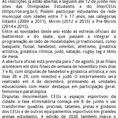
As inscrições já estão abertas e seguem até 12 de junho nos
sites das Olimpíadas Estudantis e do InterCEUs
(https://oe.org.br/). Podem participar estudantes da rede
municipal com idades entre 7 e 17 anos, nas categorias
Infantil (2009 a 2011), Mirim (2012 e 2013) e Pré-Mirim
(2014 e 2015).
Entre as novidades deste ano estão as estreias oficiais do
badminton e do skate, que passam a integrar a
programação ao lado de modalidades já tradicionais, como
basquete, futsal, handebol, voleibol, atletismo, ginástica
artística, ginástica rítmica, judô, natação, rugby tag e tênis
de mesa.
A abertura oficial está prevista para 7 de agosto. Já as finais
acontecem em dois finais de semana de novembro (nos dias
7 e 8), com disputas de handebol e ginástica artística; e nos
dias 28 e 29, com voleibol e judô. O encerramento será
realizado em 4 de dezembro, premiando as unidades
educacionais com maior destaque em participação geral,
feminina e paralímpica.
Disputas movimentam CEUs e espaços esportivos da
cidade: a fase eliminatória começa em 8 de junho e vai
transformar quadras, piscinas, tatames, pistas e ginásios
dos CEUs e de outros equipamentos esportivos em grandes
arenas estudantis. A edição de 2026 também marca o