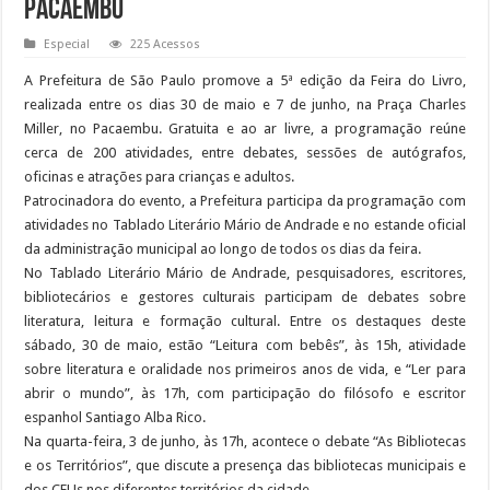
Pacaembu
Especial
225 Acessos
A Prefeitura de São Paulo promove a 5ª edição da Feira do Livro,
realizada entre os dias 30 de maio e 7 de junho, na Praça Charles
Miller, no Pacaembu. Gratuita e ao ar livre, a programação reúne
cerca de 200 atividades, entre debates, sessões de autógrafos,
oficinas e atrações para crianças e adultos.
Patrocinadora do evento, a Prefeitura participa da programação com
atividades no Tablado Literário Mário de Andrade e no estande oficial
da administração municipal ao longo de todos os dias da feira.
No Tablado Literário Mário de Andrade, pesquisadores, escritores,
bibliotecários e gestores culturais participam de debates sobre
literatura, leitura e formação cultural. Entre os destaques deste
sábado, 30 de maio, estão “Leitura com bebês”, às 15h, atividade
sobre literatura e oralidade nos primeiros anos de vida, e “Ler para
abrir o mundo”, às 17h, com participação do filósofo e escritor
espanhol Santiago Alba Rico.
Na quarta-feira, 3 de junho, às 17h, acontece o debate “As Bibliotecas
e os Territórios”, que discute a presença das bibliotecas municipais e
dos CEUs nos diferentes territórios da cidade.