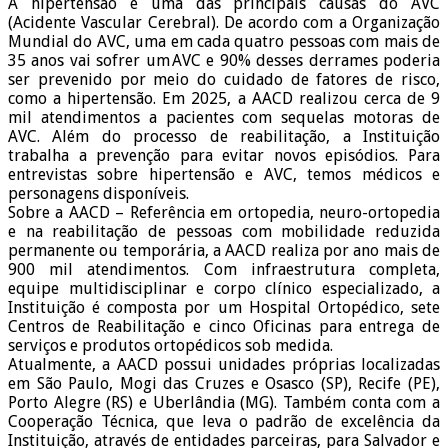
A hipertensão é uma das principais causas do AVC
(Acidente Vascular Cerebral). De acordo com a Organização
Mundial do AVC, uma em cada quatro pessoas com mais de
35 anos vai sofrer um AVC e 90% desses derrames poderia
ser prevenido por meio do cuidado de fatores de risco,
como a hipertensão. Em 2025, a AACD realizou cerca de 9
mil atendimentos a pacientes com sequelas motoras de
AVC. Além do processo de reabilitação, a Instituição
trabalha a prevenção para evitar novos episódios. Para
entrevistas sobre hipertensão e AVC, temos médicos e
personagens disponíveis.
Sobre a AACD – Referência em ortopedia, neuro-ortopedia
e na reabilitação de pessoas com mobilidade reduzida
permanente ou temporária, a AACD realiza por ano mais de
900 mil atendimentos. Com infraestrutura completa,
equipe multidisciplinar e corpo clínico especializado, a
Instituição é composta por um Hospital Ortopédico, sete
Centros de Reabilitação e cinco Oficinas para entrega de
serviços e produtos ortopédicos sob medida.
Atualmente, a AACD possui unidades próprias localizadas
em São Paulo, Mogi das Cruzes e Osasco (SP), Recife (PE),
Porto Alegre (RS) e Uberlândia (MG). Também conta com a
Cooperação Técnica, que leva o padrão de excelência da
Instituição, através de entidades parceiras, para Salvador e