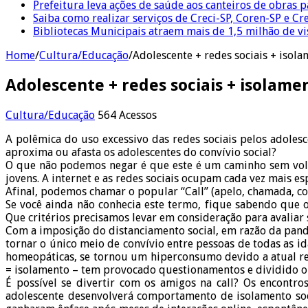
Prefeitura leva ações de saúde aos canteiros de obras 
Saiba como realizar serviços de Creci-SP, Coren-SP e 
Bibliotecas Municipais atraem mais de 1,5 milhão de v
Home
/
Cultura/Educação
/
Adolescente + redes sociais + isola
Adolescente + redes sociais + isolame
Cultura/Educação
564 Acessos
A polêmica do uso excessivo das redes sociais pelos adoles
aproxima ou afasta os adolescentes do convívio social?
O que não podemos negar é que este é um caminho sem volta.
jovens. A internet e as redes sociais ocupam cada vez mais 
Afinal, podemos chamar o popular “Call” (apelo, chamada, con
Se você ainda não conhecia este termo, fique sabendo que 
Que critérios precisamos levar em consideração para avaliar 
Com a imposição do distanciamento social, em razão da pande
tornar o único meio de convívio entre pessoas de todas as i
homeopáticas, se tornou um hiperconsumo devido a atual rea
= isolamento – tem provocado questionamentos e dividido o
É possível se divertir com os amigos na call? Os encontro
adolescente desenvolverá comportamento de isolamento soc