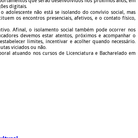
mportamentos que serão desenvolvidos nos próximos anos, em
es digitais.
o adolescente não está se isolando do convívio social, mas
uem os encontros presenciais, afetivos, e o contato físico,
utivo. Afinal, o isolamento social também pode ocorrer nos
ducadores devemos estar atentos, próximos e acompanhar o
tabelecer limites, incentivar e acolher quando necessário.
utas viciados ou não.
rporal atuando nos cursos de Licenciatura e Bacharelado em