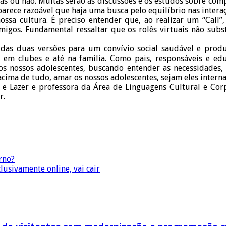
eas ou não. Muitas serão as discussões e os estudos sobre co
rece razoável que haja uma busca pelo equilíbrio nas interaçõ
sa cultura. É preciso entender que, ao realizar um “Call”, 
gos. Fundamental ressaltar que os rolês virtuais não substit
o das duas versões para um convívio social saudável e prod
o, em clubes e até na família. Como pais, responsáveis e e
 nossos adolescentes, buscando entender as necessidades, es
cima de tudo, amar os nossos adolescentes, sejam eles interna
o e Lazer e professora da Área de Linguagens Cultural e Co
r.
rno?
usivamente online, vai cair