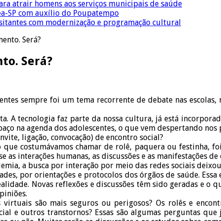
para atrair homens aos serviços municipais de saúde
Crea-SP com auxílio do Poupatempo
isitantes com modernização e programação cultural
mento. Será?
nto. Será?
centes sempre foi um tema recorrente de debate nas escolas, n
 A tecnologia faz parte da nossa cultura, já está incorporada
espaço na agenda dos adolescentes, o que vem despertando nos
vite, ligação, convocação) de encontro social?
o que costumávamos chamar de rolê, paquera ou festinha, foi 
se as interações humanas, as discussões e as manifestações de o
mia, a busca por interação por meio das redes sociais deixou
dades, por orientações e protocolos dos órgãos de saúde. Essa
lidade. Novas reflexões e discussões têm sido geradas e o qu
piniões.
s virtuais são mais seguros ou perigosos? Os rolês e encontr
ial e outros transtornos? Essas são algumas perguntas que 