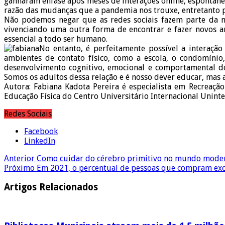
ganharam ênfase após meses de interações online, espontân
razão das mudanças que a pandemia nos trouxe, entretanto pa
Não podemos negar que as redes sociais fazem parte da nos
vivenciando uma outra forma de encontrar e fazer novos ami
essencial a todo ser humano.
No entanto, é perfeitamente possível a interaçã
ambientes de contato físico, como a escola, o condomíni
desenvolvimento cognitivo, emocional e comportamental dos
Somos os adultos dessa relação e é nosso dever educar, mas a
Autora: Fabiana Kadota Pereira é especialista em Recreaçã
Educação Física do Centro Universitário Internacional Uninte
Redes Sociais
Facebook
LinkedIn
Anterior
Como cuidar do cérebro primitivo no mundo mode
Próximo
Em 2021, o percentual de pessoas que compram excl
Artigos Relacionados