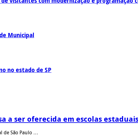
o de visitantes com modernização e programação c
ede Municipal
mo no estado de SP
sa a ser oferecida em escolas estaduais
al de São Paulo …