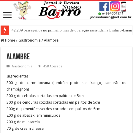
42.239 passageiros no primeiro mês de operação assistida na Linha 6-Laran
Home
/
Gastronomia
/
Alambre
Alambre
Gastronomia
458 Acessos
Ingredientes:
300 g de carne bovina (também pode ser frango, camarão ou
champignon)
300 g de cebolas cortadas em palitos de 5cm
300 g de cenouras cozidas cortadas em palitos de 5cm
300g de pimentões verdes cortados em palitos de 5cm
200 g de abacaxi em minicubos
200 g de mussarela
70 g de cream cheese