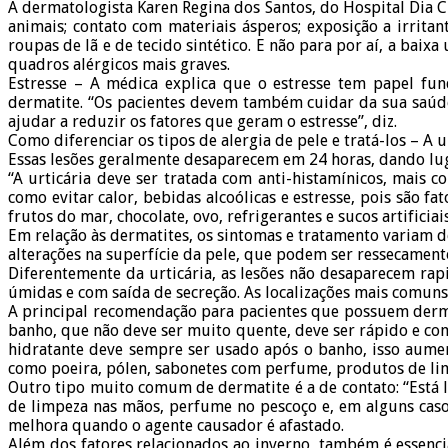
A dermatologista Karen Regina dos Santos, do Hospital Dia 
animais; contato com materiais ásperos; exposição a irrita
roupas de lã e de tecido sintético. E não para por aí, a baix
quadros alérgicos mais graves.
Estresse – A médica explica que o estresse tem papel fu
dermatite. “Os pacientes devem também cuidar da sua saúde
ajudar a reduzir os fatores que geram o estresse”, diz.
Como diferenciar os tipos de alergia de pele e tratá-los – A
Essas lesões geralmente desaparecem em 24 horas, dando lug
“A urticária deve ser tratada com anti-histamínicos, mais
como evitar calor, bebidas alcoólicas e estresse, pois são fa
frutos do mar, chocolate, ovo, refrigerantes e sucos artificia
Em relação às dermatites, os sintomas e tratamento variam 
alterações na superfície da pele, que podem ser ressecamento
Diferentemente da urticária, as lesões não desaparecem rap
úmidas e com saída de secreção. As localizações mais comuns 
A principal recomendação para pacientes que possuem dermat
banho, que não deve ser muito quente, deve ser rápido e co
hidratante deve sempre ser usado após o banho, isso aumen
como poeira, pólen, sabonetes com perfume, produtos de li
Outro tipo muito comum de dermatite é a de contato: “Está 
de limpeza nas mãos, perfume no pescoço e, em alguns cas
melhora quando o agente causador é afastado.
Além dos fatores relacionados ao inverno, também é essenc