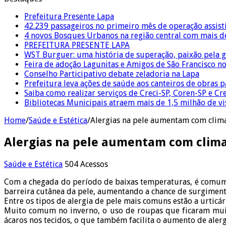
Prefeitura Presente Lapa
42.239 passageiros no primeiro mês de operação assist
4 novos Bosques Urbanos na região central com mais de
PREFEITURA PRESENTE LAPA
WST Burguer: uma história de superação, paixão pela 
Feira de adoção Lagunitas e Amigos de São Francisco n
Conselho Participativo debate zeladoria na Lapa
Prefeitura leva ações de saúde aos canteiros de obras 
Saiba como realizar serviços de Creci-SP, Coren-SP e 
Bibliotecas Municipais atraem mais de 1,5 milhão de v
Home
/
Saúde e Estética
/
Alergias na pele aumentam com clima
Alergias na pele aumentam com clima
Saúde e Estética
504 Acessos
Com a chegada do período de baixas temperaturas, é comum 
barreira cutânea da pele, aumentando a chance de surgimento
Entre os tipos de alergia de pele mais comuns estão a urticár
Muito comum no inverno, o uso de roupas que ficaram mui
ácaros nos tecidos, o que também facilita o aumento de alerg