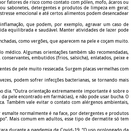
or fatores de risco como contato com pólen, mofo, ácaros ou
s ou sabonetes, detergentes e produtos de limpeza em geral;
s; estresse emocional e até certos alimentos podem desencadear
e inflamação, que podem, por exemplo, agravar um caso de
da equilibrada e saudável. Manter atividades de lazer pode
e inchadas, como vergões, que aparecem na pele e coçam muito.
 pelo médico. Algumas orientações também são recomendadas,
 conservantes, embutidos (frios, salsicha), enlatados, peixe e
ientes de pele muito ressecada. Surgem placas vermelhas com
vezes, podem sofrer infecções bacterianas, se tornando mais
ao dia. “Outra orientação extremamente importante é sobre o
 da pele encontrado em farmácias), e não pode usar bucha. O
ca. Também vale evitar o contato com alérgenos ambientais,
r esmalte normalmente é na face, por detergentes e produtos
po”. Mais comum em adultos, esse tipo de dermatite só tem
scara durante a pandemia de Covid-19. “O uso prolongado da