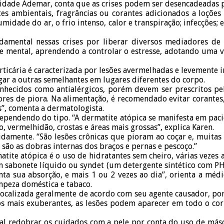
Cidade Ademar, conta que as crises podem ser desencadeadas p
ntes ambientais, fragrâncias ou corantes adicionados a loçõe
a umidade do ar, o frio intenso, calor e transpiração; infecçõe
ndamental nessas crises por liberar diversos mediadores d
 mental, aprendendo a controlar o estresse, adotando uma vi
 urticária é caracterizada por lesões avermelhadas e levement
ar a outras semelhantes em lugares diferentes do corpo.
 conhecidos como antialérgicos, porém devem ser prescritos
tores de piora. Na alimentação, é recomendado evitar corantes,
is”, comenta a dermatologista.
dependendo do tipo. “A dermatite atópica se manifesta em pac
, vermelhidão, crostas e áreas mais grossas”, explica Karen.
idamente. “São lesões crônicas que pioram ao coçar e, muitas 
são as dobras internas dos braços e pernas e pescoço.”
ite atópica é o uso de hidratantes sem cheiro, várias vezes 
m sabonete líquido ou syndet (um detergente sintético com PH
ta sua absorção, e mais 1 ou 2 vezes ao dia”, orienta a médi
mpeza doméstica e tabaco.
localizada geralmente de acordo com seu agente causador, po
os mais exuberantes, as lesões podem aparecer em todo o cor
ial redobrar os cuidados com a pele por conta do uso de má