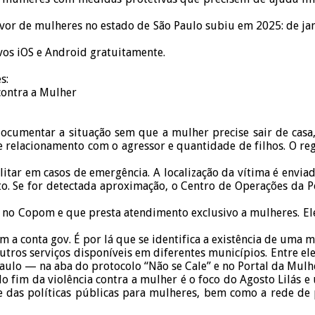
vor de mulheres no estado de São Paulo subiu em 2025: de jan
ivos iOS e Android gratuitamente.
s:
contra a Mulher
documentar a situação sem que a mulher precise sair de casa,
e relacionamento com o agressor e quantidade de filhos. O re
itar em casos de emergência. A localização da vítima é enviad
to. Se for detectada aproximação, o Centro de Operações da P
o no Copom e que presta atendimento exclusivo a mulheres. Ele
om a conta gov. É por lá que se identifica a existência de uma 
tros serviços disponíveis em diferentes municípios. Entre eles
Paulo — na aba do protocolo “Não se Cale” e no Portal da Mulhe
elo fim da violência contra a mulher é o foco do Agosto Lilás
e das políticas públicas para mulheres, bem como a rede de p