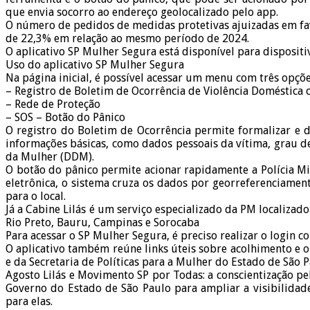
que envia socorro ao endereço geolocalizado pelo app.
O número de pedidos de medidas protetivas ajuizadas em fa
de 22,3% em relação ao mesmo período de 2024.
O aplicativo SP Mulher Segura está disponível para disposit
Uso do aplicativo SP Mulher Segura
Na página inicial, é possível acessar um menu com três opçõe
– Registro de Boletim de Ocorrência de Violência Doméstica 
– Rede de Proteção
– SOS – Botão do Pânico
O registro do Boletim de Ocorrência permite formalizar e 
informações básicas, como dados pessoais da vítima, grau d
da Mulher (DDM).
O botão do pânico permite acionar rapidamente a Polícia Mil
eletrônica, o sistema cruza os dados por georreferenciamen
para o local.
Já a Cabine Lilás é um serviço especializado da PM localizad
Rio Preto, Bauru, Campinas e Sorocaba
Para acessar o SP Mulher Segura, é preciso realizar o login c
O aplicativo também reúne links úteis sobre acolhimento e ou
e da Secretaria de Políticas para a Mulher do Estado de São 
Agosto Lilás e Movimento SP por Todas: a conscientização p
Governo do Estado de São Paulo para ampliar a visibilidad
para elas.