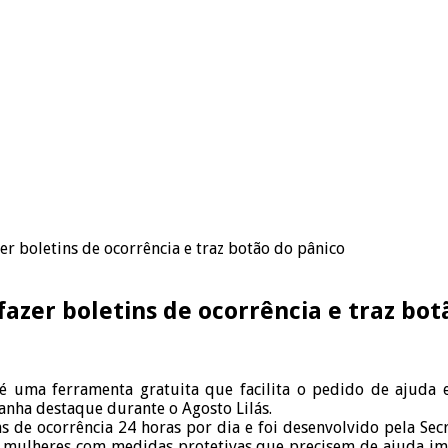
er boletins de ocorrência e traz botão do pânico
azer boletins de ocorrência e traz bot
é uma ferramenta gratuita que facilita o pedido de ajuda e 
ganha destaque durante o Agosto Lilás.
s de ocorrência 24 horas por dia e foi desenvolvido pela Sec
mulheres com medidas protetivas que precisem de ajuda imedi