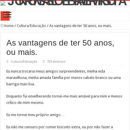
Campanha de Multivacinação começa nos 645 municípios de SP
Home
/
Cultura/Educação
/
As vantagens de ter 50 anos, ou mais.
TEIAs ampliam programação gratuita em agosto com atividades voltadas à inovaç
As vantagens de ter 50 anos,
Pedal de Ativação da Trilha Interparques abrem inscrições para maior trilha de S
ou mais.
2º Festival Nordeste in Sampa no CTN durante o mês de agosto
Cultura/Educação
725 Acessos
2ª Reunião Ordinária do Comitê Diretivo da Distrital Oeste da ACSP
Eu nunca trocaria meus amigos surpreendentes, minha vida
Jornada do Patrimônio 2026 abre inscrições para programação de cursos
maravilhosa, minha amada família por menos cabelo branco ou uma
Sobrou pizza? Guardar na caixa dentro da geladeira pode ser um erro, veja o jeito
barriga mais lisa.
12 plataformas de apoio à aprendizagem usadas por estudantes da rede estadual 
Enquanto fui envelhecendo tornei-me mais amável para mim e menos
9ª Semana Municipal da Primeira Infância
crítico de mim mesmo.
Representantes de bairros apresentam demandas de zeladoria na Casa Civil
Eu me tornei meu próprio amigo…
Eu não me censuro por comer biscoito extra, ou por não fazer a