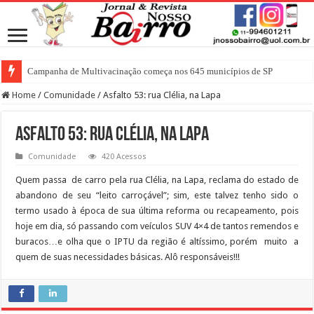
Campanha de Multivacinação começa nos 645 municípios de SP
Home
/
Comunidade
/
Asfalto 53: rua Clélia, na Lapa
Asfalto 53: rua Clélia, na Lapa
Comunidade
420 Acessos
Quem passa de carro pela rua Clélia, na Lapa, reclama do estado de
abandono de seu “leito carroçável”; sim, este talvez tenho sido o
termo usado à época de sua última reforma ou recapeamento, pois
hoje em dia, só passando com veículos SUV 4×4 de tantos remendos e
buracos…e olha que o IPTU da região é altíssimo, porém muito a
quem de suas necessidades básicas. Alô responsáveis!!!