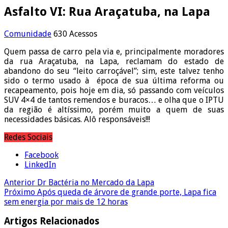
Asfalto VI: Rua Araçatuba, na Lapa
Comunidade
630 Acessos
Quem passa de carro pela via e, principalmente moradores
da rua Araçatuba, na Lapa, reclamam do estado de
abandono do seu “leito carroçável”; sim, este talvez tenho
sido o termo usado à época de sua última reforma ou
recapeamento, pois hoje em dia, só passando com veículos
SUV 4×4 de tantos remendos e buracos… e olha que o IPTU
da região é altíssimo, porém muito a quem de suas
necessidades básicas. Alô responsáveis!!!
Redes Sociais
Facebook
LinkedIn
Anterior
Dr Bactéria no Mercado da Lapa
Próximo
Após queda de árvore de grande porte, Lapa fica
sem energia por mais de 12 horas
Artigos Relacionados