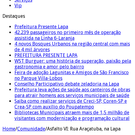
Vip
Destaques
Prefeitura Presente Lapa
42.239 passageiros no primeiro mês de operação
assistida na Linha 6-Laranja
4 novos Bosques Urbanos na região central com mais
de 4 mil árvores
PREFEITURA PRESENTE LAPA
WST Burguer: uma história de superação, paixão pela
gastronomia e amor pelo bairro
Feira de adoção Lagunitas e Amigos de São Francisco
no Parque Villa-Lobos
Conselho Participativo debate zeladoria na Lapa
Prefeitura leva ações de saúde aos canteiros de obras
para atrair homens aos serviços municipais de saúde
Saiba como realizar serviços de Creci-SP, Coren-SP e
Crea-SP com auxílio do Poupatempo
Bibliotecas Municipais atraem mais de 1,5 milhão de
visitantes com modernização e programação cultural
Home
/
Comunidade
/
Asfalto VI: Rua Araçatuba, na Lapa