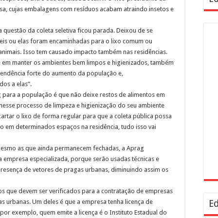
sa, cujas embalagens com resíduos acabam atraindo insetos e
questão da coleta seletiva ficou parada. Deixou de se
eis ou elas foram encaminhadas para o lixo comum ou
 animais. Isso tem causado impacto também nas residências.
e em manter os ambientes bem limpos e higienizados, também
tendência forte do aumento da população e,
os a elas”.
ara a população é que não deixe restos de alimentos em
 nesse processo de limpeza e higienização do seu ambiente
cartar o lixo de forma regular para que a coleta pública possa
do em determinados espaços na residência, tudo isso vai
 mesmo as que ainda permanecem fechadas, a Aprag
 empresa especializada, porque serão usadas técnicas e
esença de vetores de pragas urbanas, diminuindo assim os
tos que devem ser verificados para a contratação de empresas
as urbanas. Um deles é que a empresa tenha licença de
Ed
por exemplo, quem emite a licença é o Instituto Estadual do