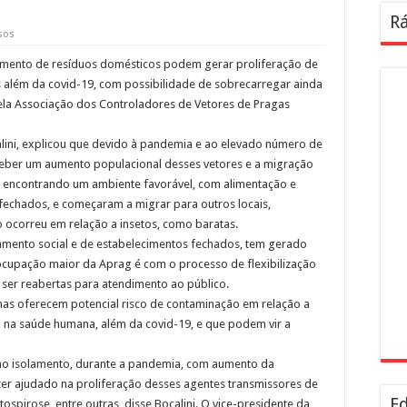
Rá
sos
umento de resíduos domésticos podem gerar proliferação de
 além da covid-19, com possibilidade de sobrecarregar ainda
pela Associação dos Controladores de Vetores de Pragas
alini, explicou que devido à pandemia e ao elevado número de
ceber um aumento populacional desses vetores e a migração
m encontrando um ambiente favorável, com alimentação e
fechados, e começaram a migrar para outros locais,
ocorreu em relação a insetos, como baratas.
amento social e de estabelecimentos fechados, tem gerado
ocupação maior da Aprag é com o processo de flexibilização
ser reabertas para atendimento ao público.
nas oferecem potencial risco de contaminação em relação a
na saúde humana, além da covid-19, e que podem vir a
 no isolamento, durante a pandemia, com aumento da
er ajudado na proliferação desses agentes transmissores de
Ed
spirose, entre outras, disse Bocalini. O vice-presidente da