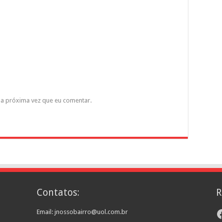
a próxima vez que eu comentar.
Contatos:
R
F
Email: jnossobairro@uol.com.br