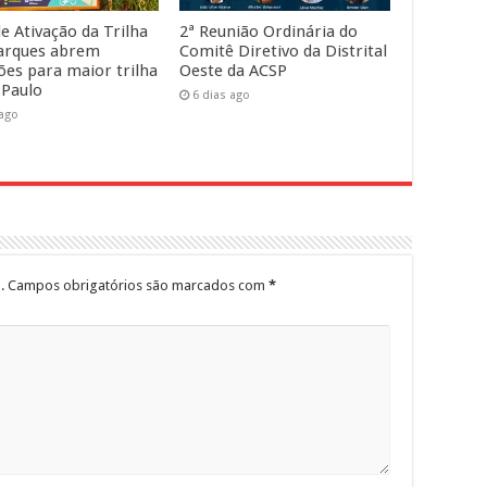
e Ativação da Trilha
2ª Reunião Ordinária do
arques abrem
Comitê Diretivo da Distrital
ções para maior trilha
Oeste da ACSP
 Paulo
6 dias ago
 ago
.
Campos obrigatórios são marcados com
*