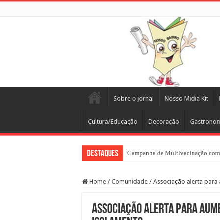
Sobre o jornal
Nosso Midia Kit
Cultura/Educação
Decoração
Gastrono
Destaques
Campanha de Multivacinação come
Home
/
Comunidade
/
Associação alerta para
Associação alerta para aum