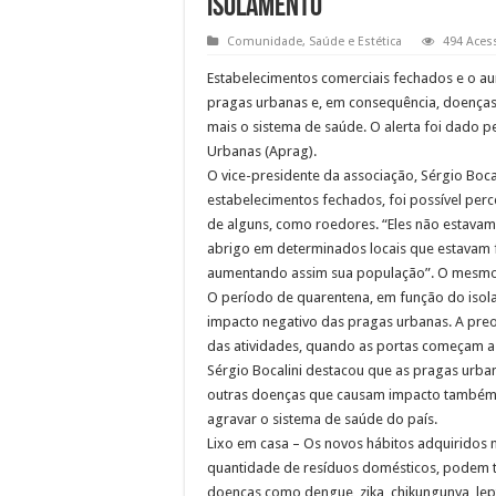
isolamento
Comunidade
,
Saúde e Estética
494 Aces
Estabelecimentos comerciais fechados e o a
pragas urbanas e, em consequência, doenças
mais o sistema de saúde. O alerta foi dado 
Urbanas (Aprag).
O vice-presidente da associação, Sérgio Boc
estabelecimentos fechados, foi possível per
de alguns, como roedores. “Eles não estava
abrigo em determinados locais que estavam 
aumentando assim sua população”. O mesmo 
O período de quarentena, em função do isol
impacto negativo das pragas urbanas. A pre
das atividades, quando as portas começam a 
Sérgio Bocalini destacou que as pragas urba
outras doenças que causam impacto também 
agravar o sistema de saúde do país.
Lixo em casa – Os novos hábitos adquiridos
quantidade de resíduos domésticos, podem t
doenças como dengue, zika, chikungunya, lepto