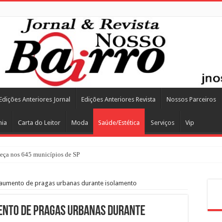
Edições Anteriores Jornal
Edições Anteriores Revista
Nossos Parceiros
mia
Carta do Leitor
Moda
Saúde/Estética
Serviços
Vip
ça nos 645 municípios de SP
 aumento de pragas urbanas durante isolamento
Pes
ento de pragas urbanas durante