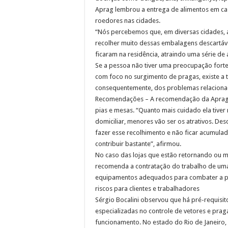
Aprag lembrou a entrega de alimentos em ca
roedores nas cidades.
“Nós percebemos que, em diversas cidades, a 
recolher muito dessas embalagens descartáv
ficaram na residência, atraindo uma série de
Se a pessoa não tiver uma preocupação fort
com foco no surgimento de pragas, existe a 
consequentemente, dos problemas relacionad
Recomendações – A recomendação da Aprag p
pias e mesas. “Quanto mais cuidado ela tiver
domiciliar, menores vão ser os atrativos. Des
fazer esse recolhimento e não ficar acumula
contribuir bastante”, afirmou.
No caso das lojas que estão retornando ou
recomenda a contratação do trabalho de uma
equipamentos adequados para combater a pr
riscos para clientes e trabalhadores
Sérgio Bocalini observou que há pré-requisi
especializadas no controle de vetores e prag
funcionamento. No estado do Rio de Janeiro, 