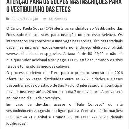
Atenção para os golpes nas inscrições para
o Vestibulinho das Etecs
Cultura/Educação
631 Acessos
O Centro Paula Souza (CPS) alerta os candidatos ao Vestibulinho das
Etecs sobre falsos sites para inscrição no processo seletivo. Os
interessados em concorrer a uma vaga nas Escolas Técnicas Estaduais
devem se inscrever exclusivamente no endereço eletrônico oficial:
www.vestibulinho.etec.sp.gov.br. A taxa é de R$ 29,00 e não há
qualquer valor adicional a ser pago. O CPS está denunciando os sites
falsos e tomando as medidas cabíveis.
O processo seletivo das Etecs para o primeiro semestre de 2026
oferta 92.355 vagas distribuídas entre as 228 unidades e classes
descentralizadas do Estado de São Paulo. O interessado em participar
deve se inscrever até as 20 horas do dia 7 de novembro. A prova será
aplicada no dia 30 de novembro.
Em caso de dúvidas, acesse o “Fale Conosco” do site
vestibulinho.etec.sp.gov.br ou ligue para a Central de Informações:
(11) 3471-4071 (Capital e Grande SP) ou 0800 772 2829 (demais
localidades).