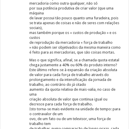
mercadoria como outra qualquer, não só
por sua potência produtiva de criar valor (que uma
máquina
de lavar possui tão pouco quanto uma furadeira, pois
se trata apenas de coisas e não de seres com relações
sociais),
mas também porque os « custos de produção » e os
custos
de reprodução da merca­doria « força de trabalho
» não podem ser objetivados da mesma ma­neira como
é feito para as mercadorias, que são coisas mortas.
Mas o que significa, afinal, se a chamada quota estatal
chega justamente a 40% ou 60% do produto interno?
Este último refere-se à expansão da criação absoluta
de valor para cada força de trabalho através do
prolongamento e da inten­sificação da jornada de
trabalho, ao contrário do já citado
aumento da quota relativa de mais-valia, no caso de
uma
criação absoluta de valor que continua igual ou
decresce para cada força de traba­lho.
Isto torna-se mais evidente na unidade de tempo: para
o contravalor de um
ovo, de um fato ou de um televisor, uma força de
trabalho tem
de trabalhar, numa comparação de longo pra­zo, cada