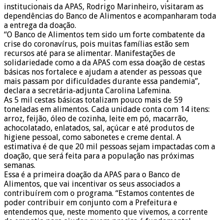
institucionais da APAS, Rodrigo Marinheiro, visitaram as
dependências do Banco de Alimentos e acompanharam toda
a entrega da doação.
“O Banco de Alimentos tem sido um forte combatente da
crise do coronavírus, pois muitas famílias estão sem
recursos até para se alimentar. Manifestações de
solidariedade como a da APAS com essa doação de cestas
básicas nos fortalece e ajudam a atender as pessoas que
mais passam por dificuldades durante essa pandemia”,
declara a secretária-adjunta Carolina Lafemina.
As 5 mil cestas básicas totalizam pouco mais de 59
toneladas em alimentos. Cada unidade conta com 14 itens:
arroz, feijão, óleo de cozinha, leite em pó, macarrão,
achocolatado, enlatados, sal, açúcar e até produtos de
higiene pessoal, como sabonetes e creme dental. A
estimativa é de que 20 mil pessoas sejam impactadas com a
doação, que será feita para a população nas próximas
semanas.
Essa é a primeira doação da APAS para o Banco de
Alimentos, que vai incentivar os seus associados a
contribuírem com o programa. “Estamos contentes de
poder contribuir em conjunto com a Prefeitura e
entendemos que, neste momento que vivemos, a corrente