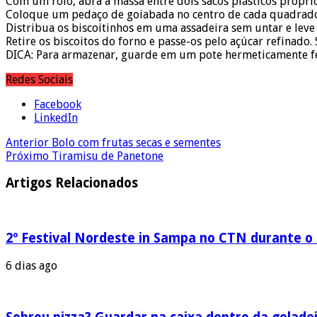
Com um rolo, abra a massa entre dois sacos plásticos própri
Coloque um pedaço de goiabada no centro de cada quadrado 
Distribua os biscoitinhos em uma assadeira sem untar e leve
Retire os biscoitos do forno e passe-os pelo açúcar refinado. 
DICA: Para armazenar, guarde em um pote hermeticamente f
Redes Sociais
Facebook
LinkedIn
Anterior
Bolo com frutas secas e sementes
Próximo
Tiramisu de Panetone
Artigos Relacionados
2º Festival Nordeste in Sampa no CTN durante o
6 dias ago