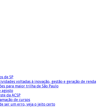
os de SP
vidades voltadas à inovação, gestão e geração de renda
ões para maior trilha de São Paulo
e agosto
este da ACSP
ramação de cursos
 ser um erro, veja o jeito certo