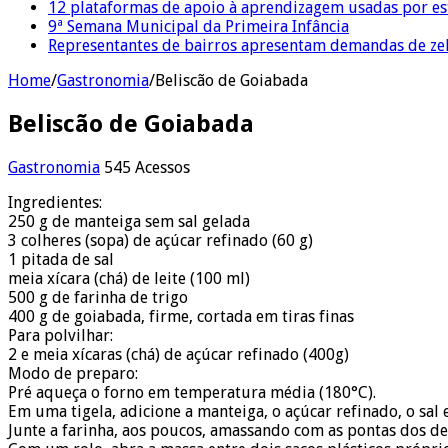
12 plataformas de apoio à aprendizagem usadas por es
9ª Semana Municipal da Primeira Infância
Representantes de bairros apresentam demandas de zel
Home
/
Gastronomia
/
Beliscão de Goiabada
Beliscão de Goiabada
Gastronomia
545 Acessos
Ingredientes:
250 g de manteiga sem sal gelada
3 colheres (sopa) de açúcar refinado (60 g)
1 pitada de sal
meia xícara (chá) de leite (100 ml)
500 g de farinha de trigo
400 g de goiabada, firme, cortada em tiras finas
Para polvilhar:
2 e meia xícaras (chá) de açúcar refinado (400g)
Modo de preparo:
Pré aqueça o forno em temperatura média (180°C).
Em uma tigela, adicione a manteiga, o açúcar refinado, o sal 
Junte a farinha, aos poucos, amassando com as pontas dos d