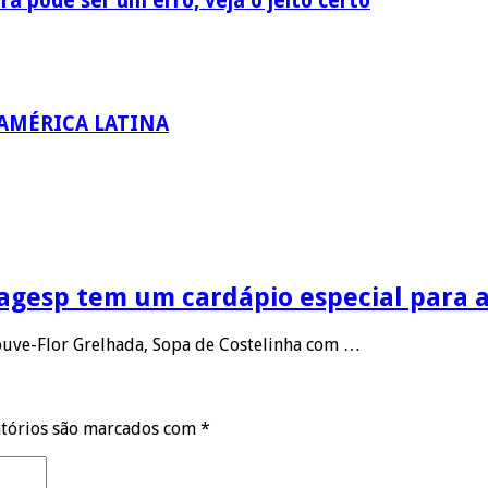
a pode ser um erro, veja o jeito certo
 AMÉRICA LATINA
Ceagesp tem um cardápio especial para
uve-Flor Grelhada, Sopa de Costelinha com …
tórios são marcados com
*