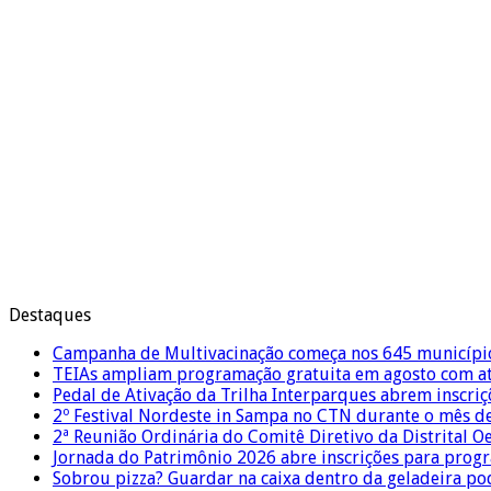
Destaques
Campanha de Multivacinação começa nos 645 municípi
TEIAs ampliam programação gratuita em agosto com ati
Pedal de Ativação da Trilha Interparques abrem inscriç
2º Festival Nordeste in Sampa no CTN durante o mês d
2ª Reunião Ordinária do Comitê Diretivo da Distrital O
Jornada do Patrimônio 2026 abre inscrições para prog
Sobrou pizza? Guardar na caixa dentro da geladeira pode