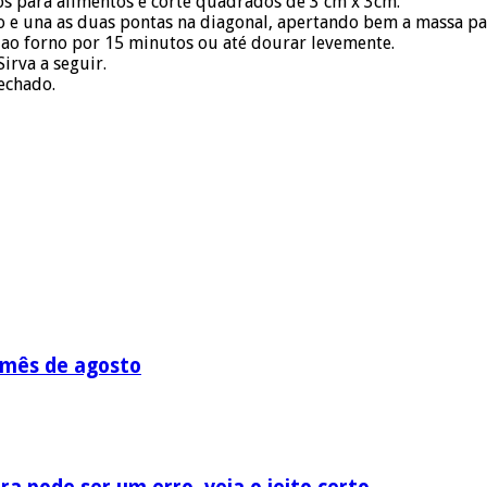
os para alimentos e corte quadrados de 3 cm x 3cm.
e una as duas pontas na diagonal, apertando bem a massa par
 ao forno por 15 minutos ou até dourar levemente.
Sirva a seguir.
echado.
 mês de agosto