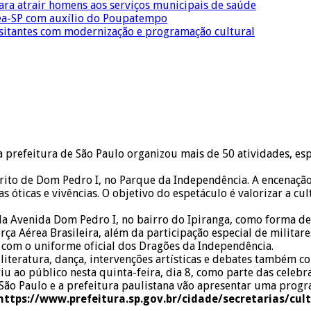
para atrair homens aos serviços municipais de saúde
Crea-SP com auxílio do Poupatempo
isitantes com modernização e programação cultural
 prefeitura de São Paulo organizou mais de 50 atividades, es
to de Dom Pedro I, no Parque da Independência. A encenação fo
óticas e vivências. O objetivo do espetáculo é valorizar a cul
l da Avenida Dom Pedro I, no bairro do Ipiranga, como forma de 
orça Aérea Brasileira, além da participação especial de milit
o com o uniforme oficial dos Dragões da Independência.
s, literatura, dança, intervenções artísticas e debates também
u ao público nesta quinta-feira, dia 8, como parte das celebr
e São Paulo e a prefeitura paulistana vão apresentar uma prog
https://www.prefeitura.sp.gov.br/cidade/secretarias/cul