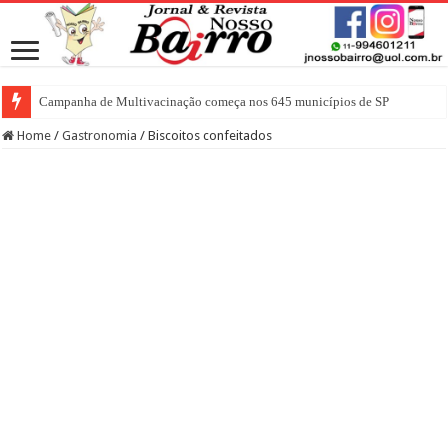
Campanha de Multivacinação começa nos 645 municípios de SP
Home
/
Gastronomia
/
Biscoitos confeitados