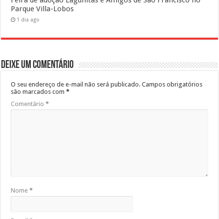
Feira de adoção Lagunitas e Amigos de São Francisco no
Parque Villa-Lobos
1 dia ago
Deixe um comentário
O seu endereço de e-mail não será publicado.
Campos obrigatórios
são marcados com
*
Comentário
*
Nome
*