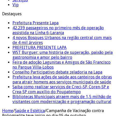
Vip
Destaques
Prefeitura Presente Lapa
42.239 passageiros no primeiro mês de operação
assistida na Linha 6-Laranja
4 novos Bosques Urbanos na região central com mais
de 4 mil árvores
PREFEITURA PRESENTE LAPA
WST Burguer: uma história de superação, paixão pela
gastronomia e amor pelo bairro
Feira de adoção Lagunitas e Amigos de São Francisco
no Parque Villa-Lobos
Conselho Participativo debate zeladoria na Lapa
Prefeitura leva ações de saúde aos canteiros de obras
para atrair homens aos serviços municipais de saúde
Saiba como realizar serviços de Creci-SP, Coren-SP e
Crea-SP com auxílio do Poupatempo
Bibliotecas Municipais atraem mais de 1,5 milhão de
visitantes com modernização e programação cultural
Home
/
Saúde e Estética
/
Campanha de Vacinação contra
Poliomielite teve início no dia 05 de outubro