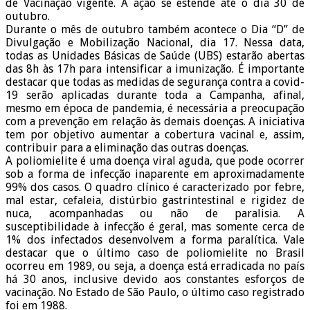
de Vacinação vigente. A ação se estende até o dia 30 de
outubro.
Durante o mês de outubro também acontece o Dia “D” de
Divulgação e Mobilização Nacional, dia 17. Nessa data,
todas as Unidades Básicas de Saúde (UBS) estarão abertas
das 8h às 17h para intensificar a imunização. É importante
destacar que todas as medidas de segurança contra a covid-
19 serão aplicadas durante toda a Campanha, afinal,
mesmo em época de pandemia, é necessária a preocupação
com a prevenção em relação às demais doenças. A iniciativa
tem por objetivo aumentar a cobertura vacinal e, assim,
contribuir para a eliminação das outras doenças.
A poliomielite é uma doença viral aguda, que pode ocorrer
sob a forma de infecção inaparente em aproximadamente
99% dos casos. O quadro clínico é caracterizado por febre,
mal estar, cefaleia, distúrbio gastrintestinal e rigidez de
nuca, acompanhadas ou não de paralisia. A
susceptibilidade à infecção é geral, mas somente cerca de
1% dos infectados desenvolvem a forma paralítica. Vale
destacar que o último caso de poliomielite no Brasil
ocorreu em 1989, ou seja, a doença está erradicada no país
há 30 anos, inclusive devido aos constantes esforços de
vacinação. No Estado de São Paulo, o último caso registrado
foi em 1988.