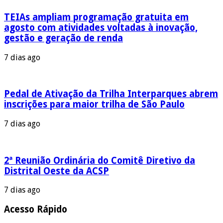
TEIAs ampliam programação gratuita em
agosto com atividades voltadas à inovação,
gestão e geração de renda
7 dias ago
Pedal de Ativação da Trilha Interparques abrem
inscrições para maior trilha de São Paulo
7 dias ago
2ª Reunião Ordinária do Comitê Diretivo da
Distrital Oeste da ACSP
7 dias ago
Acesso Rápido