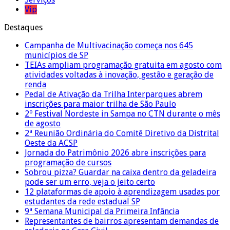
Vip
Destaques
Campanha de Multivacinação começa nos 645
municípios de SP
TEIAs ampliam programação gratuita em agosto com
atividades voltadas à inovação, gestão e geração de
renda
Pedal de Ativação da Trilha Interparques abrem
inscrições para maior trilha de São Paulo
2º Festival Nordeste in Sampa no CTN durante o mês
de agosto
2ª Reunião Ordinária do Comitê Diretivo da Distrital
Oeste da ACSP
Jornada do Patrimônio 2026 abre inscrições para
programação de cursos
Sobrou pizza? Guardar na caixa dentro da geladeira
pode ser um erro, veja o jeito certo
12 plataformas de apoio à aprendizagem usadas por
estudantes da rede estadual SP
9ª Semana Municipal da Primeira Infância
Representantes de bairros apresentam demandas de