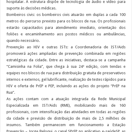
hospitalar. A estrutura dispõe de tecnologia de áudio e vídeo para
suporte às decisões médicas.
Bombeiros civis: os bombeiros civis atuarão em duplas a cada 100
metros do percurso previsto para os blocos de rua. Os profissionais
estarão capacitados para atendimento imediato, orientação dos
foliões e encaminhamento aos postos médicos ou ambulâncias,
quando necessário.
Prevenção ao HIV e outras ISTs: a Coordenadoria de IST/Aids
promoverá ações ampliadas de prevenção combinada em regiões
estratégicas da cidade. Entre as iniciativas, destaca-se a campanha
“Camisinha na Folia”, que chega à sua 24ª edição, com tendas e
equipes nos blocos de rua para distribuição gratuita de preservativos
internos e externos, gel lubrificante, realização de testes rápidos para
HIV e oferta de PrEP e PEP, incluindo as ações do projeto “PrEP na
Rua”.
As ações contam com a atuação integrada da Rede Municipal
Especializada em IST/Aids (RME), mobilizando mais de 160
profissionais, com intensificação das atividades em todas as regiões
da cidade e previsão de distribuição de mais de 2,5 milhões de
insumos. Também permanecem em funcionamento a Estação
Prevenção – Jorge Beloqui, o canal SPrEP no aplicativo e-saúdeSP, as