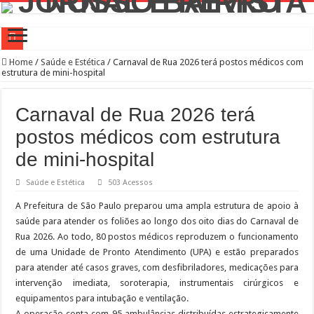
Prefeitura Presente Lapa
Home
/
Saúde e Estética
/
Carnaval de Rua 2026 terá postos médicos com
estrutura de mini-hospital
42.239 passageiros no primeiro mês de operação assistida na Linha 6-Laranja
4 novos Bosques Urbanos na região central com mais de 4 mil árvores
Carnaval de Rua 2026 terá
PREFEITURA PRESENTE LAPA
postos médicos com estrutura
WST Burguer: uma história de superação, paixão pela gastronomia e amor pelo b
de mini-hospital
Feira de adoção Lagunitas e Amigos de São Francisco no Parque Villa-Lobos
Saúde e Estética
503 Acessos
Conselho Participativo debate zeladoria na Lapa
A Prefeitura de São Paulo preparou uma ampla estrutura de apoio à
Prefeitura leva ações de saúde aos canteiros de obras para atrair homens aos serv
saúde para atender os foliões ao longo dos oito dias do Carnaval de
Rua 2026. Ao todo, 80 postos médicos reproduzem o funcionamento
Saiba como realizar serviços de Creci-SP, Coren-SP e Crea-SP com auxílio do P
de uma Unidade de Pronto Atendimento (UPA) e estão preparados
Bibliotecas Municipais atraem mais de 1,5 milhão de visitantes com modernizaç
para atender até casos graves, com desfibriladores, medicações para
intervenção imediata, soroterapia, instrumentais cirúrgicos e
equipamentos para intubação e ventilação.
A operação conta com 95 ambulâncias distribuídas estrategicamente