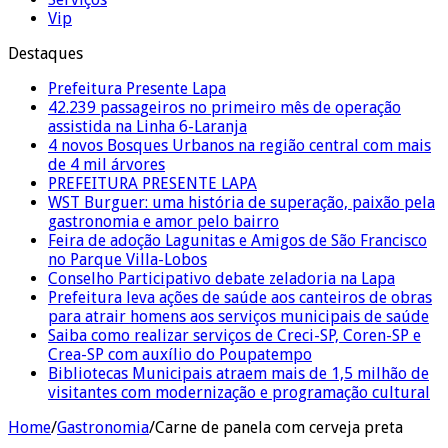
Vip
Destaques
Prefeitura Presente Lapa
42.239 passageiros no primeiro mês de operação
assistida na Linha 6-Laranja
4 novos Bosques Urbanos na região central com mais
de 4 mil árvores
PREFEITURA PRESENTE LAPA
WST Burguer: uma história de superação, paixão pela
gastronomia e amor pelo bairro
Feira de adoção Lagunitas e Amigos de São Francisco
no Parque Villa-Lobos
Conselho Participativo debate zeladoria na Lapa
Prefeitura leva ações de saúde aos canteiros de obras
para atrair homens aos serviços municipais de saúde
Saiba como realizar serviços de Creci-SP, Coren-SP e
Crea-SP com auxílio do Poupatempo
Bibliotecas Municipais atraem mais de 1,5 milhão de
visitantes com modernização e programação cultural
Home
/
Gastronomia
/
Carne de panela com cerveja preta