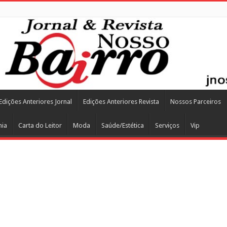
Edições Anteriores Jornal
Edições Anteriores Revista
Nossos Parceiros
mia
Carta do Leitor
Moda
Saúde/Estética
Serviços
Vip