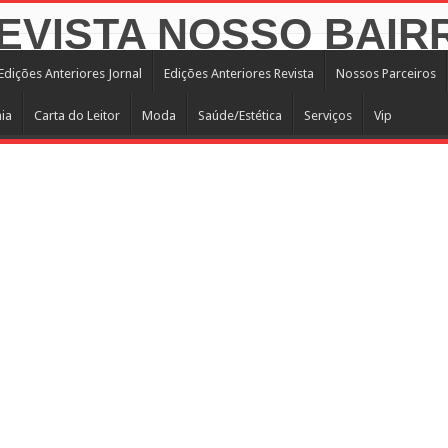
Edições Anteriores Jornal
Edições Anteriores Revista
Nossos Parceiros
ia
Carta do Leitor
Moda
Saúde/Estética
Serviços
Vip