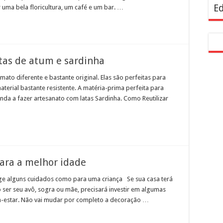
Ed
uma bela floricultura, um café e um bar. …
atas de atum e sardinha
ato diferente e bastante original. Elas são perfeitas para
aterial bastante resistente. A matéria-prima perfeita para
enda a fazer artesanato com latas Sardinha. Como Reutilizar
para a melhor idade
ge alguns cuidados como para uma criança Se sua casa terá
er seu avô, sogra ou mãe, precisará investir em algumas
m-estar. Não vai mudar por completo a decoração …