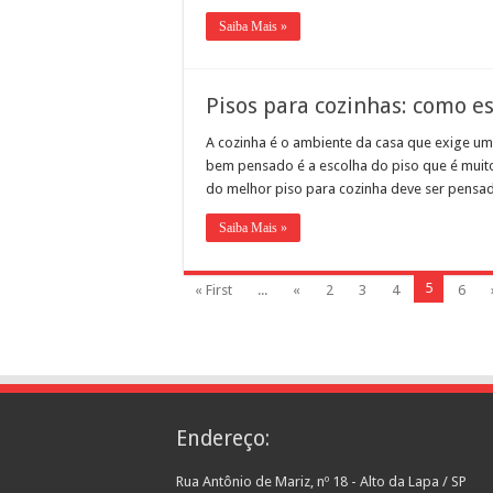
Saiba Mais »
Pisos para cozinhas: como e
A cozinha é o ambiente da casa que exige um
bem pensado é a escolha do piso que é muito
do melhor piso para cozinha deve ser pens
Saiba Mais »
5
« First
...
«
2
3
4
6
Endereço:
Rua Antônio de Mariz, nº 18 - Alto da Lapa / SP