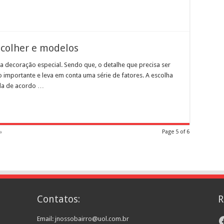
scolher e modelos
a decoração especial. Sendo que, o detalhe que precisa ser
 importante e leva em conta uma série de fatores. A escolha
ada de acordo …
»
Page 5 of 6
Contatos:
R
F
Email: jnossobairro@uol.com.br