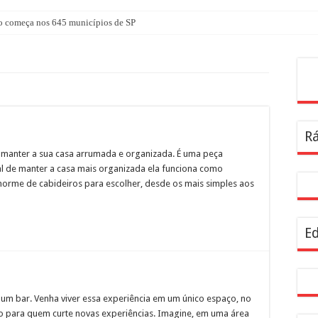
 começa nos 645 municípios de SP
atuita em agosto com atividades voltadas à inovação, gestão e geração de renda
nterparques abrem inscrições para maior trilha de São Paulo
Pes
a no CTN durante o mês de agosto
tê Diretivo da Distrital Oeste da ACSP
Rá
bre inscrições para programação de cursos
 manter a sua casa arrumada e organizada. É uma peça
a dentro da geladeira pode ser um erro, veja o jeito certo
nal de manter a casa mais organizada ela funciona como
rendizagem usadas por estudantes da rede estadual SP
norme de cabideiros para escolher, desde os mais simples aos
ira Infância
resentam demandas de zeladoria na Casa Civil
Ed
l
 um bar. Venha viver essa experiência em um único espaço, no
to para quem curte novas experiências. Imagine, em uma área