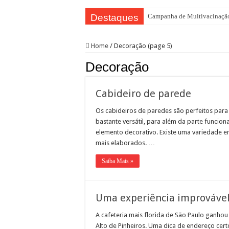
Destaques
Campanha de Multivacinação
TEIAs ampliam programação gr
Home
/
Decoração (page 5)
Pedal de Ativação da Trilha I
Decoração
2º Festival Nordeste in Samp
2ª Reunião Ordinária do Comi
Cabideiro de parede
Jornada do Patrimônio 2026 a
Os cabideiros de paredes são perfeitos para
Sobrou pizza? Guardar na caix
bastante versátil, para além da parte funcio
12 plataformas de apoio à ap
elemento decorativo. Existe uma variedade e
mais elaborados. …
9ª Semana Municipal da Prime
Saiba Mais »
Representantes de bairros ap
Uma experiência improváve
A cafeteria mais florida de São Paulo ganhou
Alto de Pinheiros. Uma dica de endereço cer