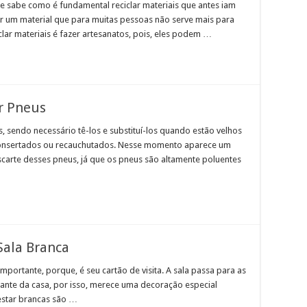
 sabe como é fundamental reciclar materiais que antes iam
zar um material que para muitas pessoas não serve mais para
ar materiais é fazer artesanatos, pois, eles podem …
ar Pneus
 sendo necessário tê-los e substituí-los quando estão velhos
onsertados ou recauchutados. Nesse momento aparece um
scarte desses pneus, já que os pneus são altamente poluentes
Sala Branca
mportante, porque, é seu cartão de visita. A sala passa para as
tante da casa, por isso, merece uma decoração especial
 estar brancas são …