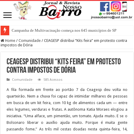
Campanha de Multivacinação começa nos 645 municípios de SP
Home
/
Comunidade
/
CEAGESP distribui “Kits feira” em protesto contra
impostos de Dória
CEAGESP distribui “Kits feira” em protesto
contra impostos de Dória
Comunidade
585 Acessos
A fila formada em frente ao portão 7 da Ceagesp deu volta no
quarteirão. Nem a chuva foi capaz de intimidar milhares de pessoas
em busca de um kit feira, com 10 kg de alimentos cada um — entre
eles legumes, verduras e frutas. A autônoma Katia Moraes elogiou a
iniciativa. “Uma alface, um pimentão, um tomate. Ajuda muito. E se o
Bolsonaro liberar o auxílio ajuda muito. Porque é muita gente
passando fome.” As três mil cestas doadas nesta quinta-feira, 14,