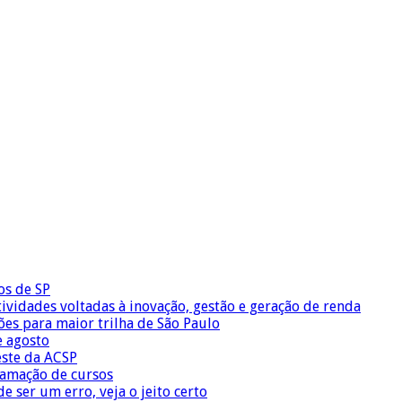
os de SP
vidades voltadas à inovação, gestão e geração de renda
ões para maior trilha de São Paulo
e agosto
este da ACSP
ramação de cursos
 ser um erro, veja o jeito certo