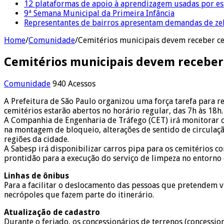
12 plataformas de apoio à aprendizagem usadas por es
9ª Semana Municipal da Primeira Infância
Representantes de bairros apresentam demandas de zel
Home
/
Comunidade
/
Cemitérios municipais devem receber cer
Cemitérios municipais devem receber 
Comunidade
940 Acessos
A Prefeitura de São Paulo organizou uma força tarefa para r
cemitérios estarão abertos no horário regular, das 7h às 18h.
A Companhia de Engenharia de Tráfego (CET) irá monitorar o 
na montagem de bloqueio, alterações de sentido de circulação
regiões da cidade.
A Sabesp irá disponibilizar carros pipa para os cemitérios c
prontidão para a execução do serviço de limpeza no entorno 
Linhas de ônibus
Para a facilitar o deslocamento das pessoas que pretendem v
necrópoles que fazem parte do itinerário.
Atualização de cadastro
Durante o feriado, os concessionários de terrenos (concessi