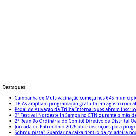
Destaques
Campanha de Multivacinação começa nos 645 municípi
TEIAs ampliam programação gratuita em agosto com ati
Pedal de Ativação da Trilha Interparques abrem inscriç
2º Festival Nordeste in Sampa no CTN durante o mês d
2ª Reunião Ordinária do Comitê Diretivo da Distrital O
Jornada do Patrimônio 2026 abre inscrições para prog
Sobrou pizza? Guardar na caixa dentro da geladeira pode