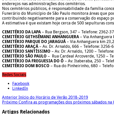
endereços nas administrações dos cemitérios.
Nos cemitérios públicos, é responsabilidade da família conc
Funerário do Município de São Paulo monitora áreas que po
contribuindo negativamente para a conservação do espaço pú
A estimativa é que existam hoje cerca de 500 sepulturas con
CEMITÉRIO DA LAPA
– Rua Bergson, 347 – Telefone: 2362-3
CEMITÉRIO GETHSÊMANI ANHANGUERA
– Via Anhanguera 
CEMITÉRIO PARQUE DO JARAGUÁ
– Via Anhanguera km 23,2
CEMITÉRIO ARAÇÁ
– Av. Dr. Arnaldo, 666 – Telefone: 3256-
CEMITÉRIO SANTÍSSIMO
– Av. Dr. Arnaldo, 1200 – Telefon
CEMITÉRIO SÃO PAULO
– Rua Cardeal Arcoverde, 1250 – Te
CEMITÉRIO DA FREGUESIA DO Ó
– Av. Itaberaba, 250 – Tel
CEMITÉRIO DOM BOSCO
– Rua do Pinheirinho, 680 – Telef
Redes Sociais
Facebook
LinkedIn
Anterior
Início do Horário de Verão 2018-2019
Próximo
Confira as programações dos próximos sábados na 
Artigos Relacionados