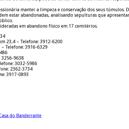
essionária manter a limpeza e conservação dos seus túmulos. D
dem estar abandonadas, analisando sepulturas que apresentam
blico.
sideradas em abandono físico em 17 cemitérios.
734
km 23,4 – Telefone: 3912-6200
 – Telefone: 3916-6329
6486
e: 3256-9638
lefone: 3032-5986
efone: 2362-3734
one: 3917-0893
Casa do Bandeirante