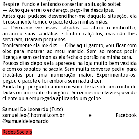
Respirei fundo e tentando consertar a situação soltei:
— Acho que errei o endereço, peço-lhe desculpas.
Antes que pudesse desvencilhar-me daquela situação, ela
bruscamente tomou o pacote das minhas mãos:
— Deixe-me ver esses calçados — abriu o embrulho,
arrancou suas sandálias e tentou calçá-los, mas não lhes
serviram, ficaram pequenos.
Ironicamente ela me diz: — Olhe aqui garoto, vou ficar com
eles para mostrar ao meu marido. Sem ao menos pedir
licença e sem cerimônias ela fecha o portão na minha cara.
Poucos dias depois ela apareceu na loja muito bem vestida
e com os sapatos na sacola. Sem muita conversa pediu para
trocá-los por uma numeração maior. Experimentou-os,
pegou o pacote e foi embora sem nada dizer.
Ainda hoje pergunto a mim mesmo, teria sido um conto de
fadas ou um conto do vigário. Seria mesmo ela a esposa do
cliente ou a empregada aplicando um golpe.
Samuel De Leonardo (Tute)
samuel.leo@hotmail.com.br e Facebook
@samueldeleonardo
Redes Sociais