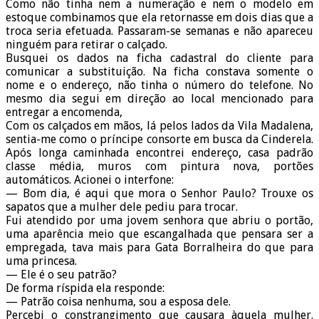
Como não tinha nem a numeração e nem o modelo em
estoque combinamos que ela retornasse em dois dias que a
troca seria efetuada. Passaram-se semanas e não apareceu
ninguém para retirar o calçado.
Busquei os dados na ficha cadastral do cliente para
comunicar a substituição. Na ficha constava somente o
nome e o endereço, não tinha o número do telefone. No
mesmo dia segui em direção ao local mencionado para
entregar a encomenda,
Com os calçados em mãos, lá pelos lados da Vila Madalena,
sentia-me como o príncipe consorte em busca da Cinderela.
Após longa caminhada encontrei endereço, casa padrão
classe média, muros com pintura nova, portões
automáticos. Acionei o interfone:
— Bom dia, é aqui que mora o Senhor Paulo? Trouxe os
sapatos que a mulher dele pediu para trocar.
Fui atendido por uma jovem senhora que abriu o portão,
uma aparência meio que escangalhada que pensara ser a
empregada, tava mais para Gata Borralheira do que para
uma princesa.
— Ele é o seu patrão?
De forma ríspida ela responde:
— Patrão coisa nenhuma, sou a esposa dele.
Percebi o constrangimento que causara àquela mulher.