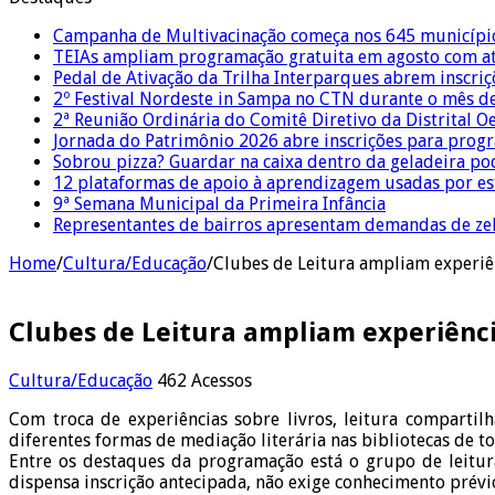
Campanha de Multivacinação começa nos 645 municípi
TEIAs ampliam programação gratuita em agosto com ati
Pedal de Ativação da Trilha Interparques abrem inscriç
2º Festival Nordeste in Sampa no CTN durante o mês d
2ª Reunião Ordinária do Comitê Diretivo da Distrital O
Jornada do Patrimônio 2026 abre inscrições para prog
Sobrou pizza? Guardar na caixa dentro da geladeira pode
12 plataformas de apoio à aprendizagem usadas por es
9ª Semana Municipal da Primeira Infância
Representantes de bairros apresentam demandas de zel
Home
/
Cultura/Educação
/
Clubes de Leitura ampliam experiên
Clubes de Leitura ampliam experiênci
Cultura/Educação
462 Acessos
Com troca de experiências sobre livros, leitura compartil
diferentes formas de mediação literária nas bibliotecas de to
Entre os destaques da programação está o grupo de leitura 
dispensa inscrição antecipada, não exige conhecimento prévio 