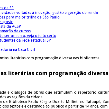
os de SP
vidades voltadas à inovação, gestão e geração de renda
ões para maior trilha de São Paulo
e agosto
este da ACSP
ramação de cursos
 ser um erro, veja o jeito certo
tudantes da rede estadual SP
adoria na Casa Civil
cias literárias com programação diversa nas bibliotecas
as literárias com programação diversa 
hada e diálogos de obras que estimulam o repertório cultura
das as regiões da cidade.
da Biblioteca Paulo Sérgio Duarte Milliet, no Tatuapé, Zona l
dos textos e é destinada ao público a partir de 14 anos, com le