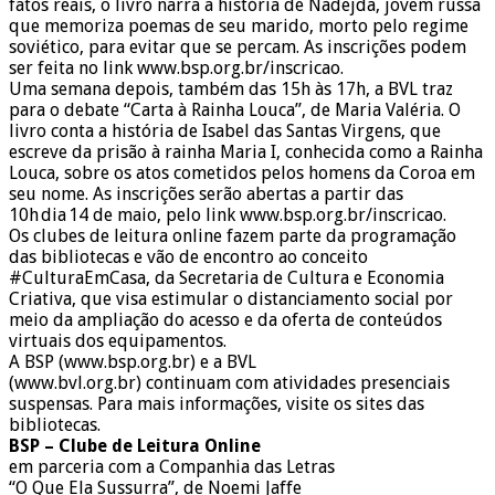
fatos reais, o livro narra a história de Nadejda, jovem russa
que memoriza poemas de seu marido, morto pelo regime
soviético, para evitar que se percam. As inscrições podem
ser feita no link www.bsp.org.br/inscricao.
Uma semana depois, também das 15h às 17h, a BVL traz
para o debate “Carta à Rainha Louca”, de Maria Valéria. O
livro conta a história de Isabel das Santas Virgens, que
escreve da prisão à rainha Maria I, conhecida como a Rainha
Louca, sobre os atos cometidos pelos homens da Coroa em
seu nome. As inscrições serão abertas a partir das
10h dia 14 de maio, pelo link www.bsp.org.br/inscricao.
Os clubes de leitura online fazem parte da programação
das bibliotecas e vão de encontro ao conceito
#CulturaEmCasa, da Secretaria de Cultura e Economia
Criativa, que visa estimular o distanciamento social por
meio da ampliação do acesso e da oferta de conteúdos
virtuais dos equipamentos.
A BSP (www.bsp.org.br) e a BVL
(www.bvl.org.br) continuam com atividades presenciais
suspensas. Para mais informações, visite os sites das
bibliotecas.
BSP – Clube de Leitura Online
em parceria com a Companhia das Letras
“O Que Ela Sussurra”, de Noemi Jaffe