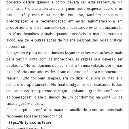
poderão decidir quando e como deverá ser esta reabertura. No
entanto, a Prefeitura alerta que ninguém pode esquecer que o vírus
ainda está presente na cidade. Por isso, também continua a
preocupação e a recomendação em evitar aglomeração e em
proporcionar o distanciamento social, buscando evitar a transmissão
do vírus. Reuniões virtuais, quando possíveis, o uso de máscara,
álcool em gel e outras ações de higiene pessoal, são boas práticas
necessárias.
A sugestão é para que os síndicos façam reuniões e votações virtuais
para definir, junto com os moradores, as regras que deverão ser
adotadas. “No condomínio que administro fiz uma votação por e-mail
e os próprios moradores decidiram que ainda não era o momento de
reabrir. Tudo foi bem simples, era só dizer que sim ou não e o
número do apartamento. No final divulgamos os resultados todos,
um processo transparente e seguro, evitando grandes conflitos e
aglomerações”, disse o síndico de um condomínio na Zona Sul da
cidade, José Menezes.
Clique aqui e confira o material atualizado com as principais
recomendações aos condomínios
https://bityli.com/Ezuvr
Fonte: capital.sp.gov.br