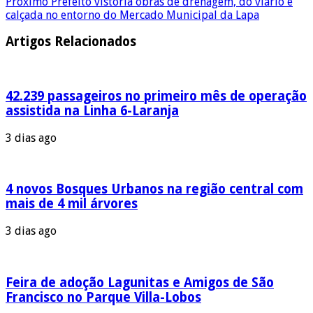
Próximo
Prefeito vistoria obras de drenagem, do viário e
calçada no entorno do Mercado Municipal da Lapa
Artigos Relacionados
42.239 passageiros no primeiro mês de operação
assistida na Linha 6-Laranja
3 dias ago
4 novos Bosques Urbanos na região central com
mais de 4 mil árvores
3 dias ago
Feira de adoção Lagunitas e Amigos de São
Francisco no Parque Villa-Lobos